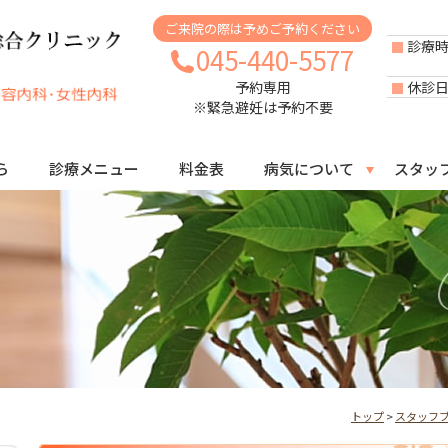
ご来院の際は予めご予約ください
診療
045-440-5577
休診
予約専用
※緊急避妊は予約不要
ら
診療メニュー
料金表
病気について
スタッ
トップ
>
スタッフ