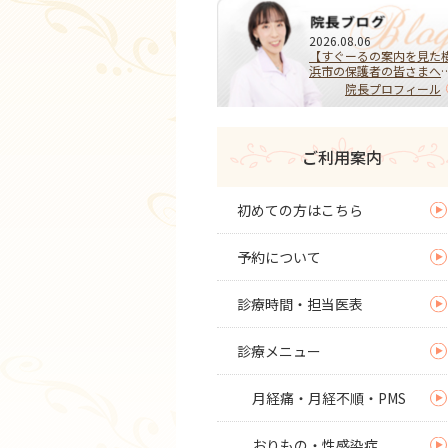
2026.08.06
【すぐーるの案内を見た
浜市の保護者の皆さまへ
HPVワクチンを受けるべ
院長プロフィール
き？迷ったらまず相談を
子宮頚がんを予防する大
な選択
ご利用案内
初めての方はこちら
予約について
診療時間・担当医表
診療メニュー
月経痛・月経不順・PMS
おりもの・性感染症