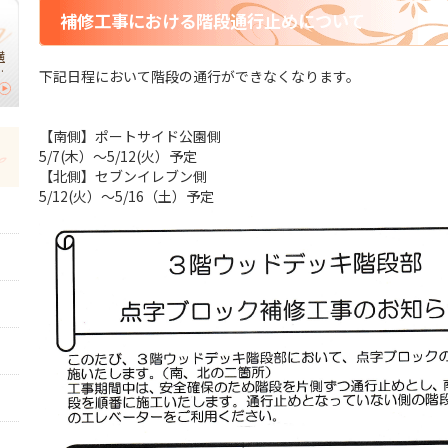
補修工事における階段通行止めについて
横
】
下記日程において階段の通行ができなくなります。
｜
切
【南側】ポートサイド公園側
5/7(木）～5/12(火）予定
【北側】セブンイレブン側
5/12(火）～5/16（土）予定