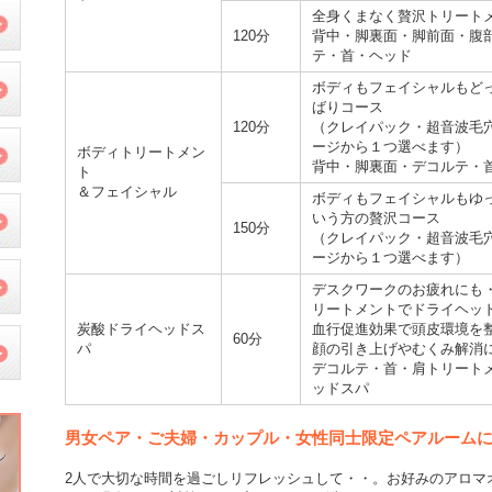
全身くまなく贅沢トリート
120分
背中・脚裏面・脚前面・腹
テ・首・ヘッド
ボディもフェイシャルもど
ばりコース
120分
（クレイパック・超音波毛
ージから１つ選べます）
ボディトリートメン
背中・脚裏面・デコルテ・
ト
＆フェイシャル
ボディもフェイシャルもゆ
いう方の贅沢コース
150分
（クレイパック・超音波毛
ージから１つ選べます）
デスクワークのお疲れにも
リートメントでドライヘッ
炭酸ドライヘッドス
血行促進効果で頭皮環境を
60分
パ
顔の引き上げやむくみ解消
デコルテ・首・肩トリート
ッドスパ
男女ペア・ご夫婦・カップル・女性同士限定ペアルーム
2人で大切な時間を過ごしリフレッシュして・・。お好みのアロマ