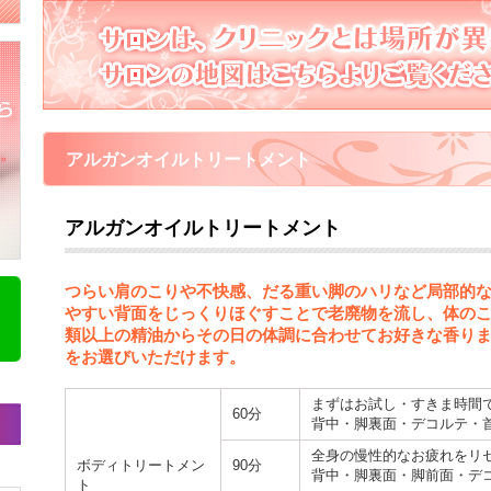
スクール
アルガンオイルトリートメント
アルガンオイルトリートメント
つらい肩のこりや不快感、だる重い脚のハリなど局部的
やすい背面をじっくりほぐすことで老廃物を流し、体のこ
類以上の精油からその日の体調に合わせてお好きな香り
をお選びいただけます。
まずはお試し・すきま時間
60分
背中・脚裏面・デコルテ・
全身の慢性的なお疲れをリ
ボディトリートメン
90分
背中・脚裏面・脚前面・デ
ト