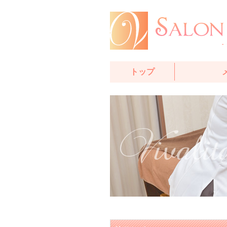
トップ
マタニティ
トリートメ
アルガンオ
トリートメ
I.T.Oメデ
メフェイシ
体質改善プ
リンパマッ
マタニティ