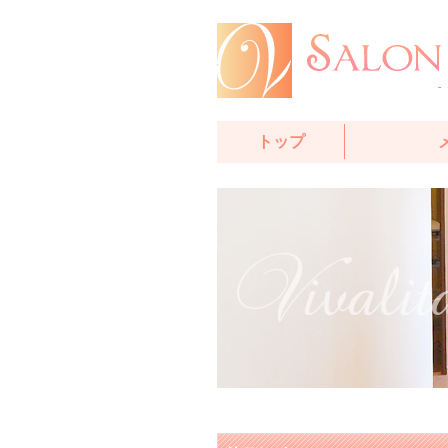
トップ
マタニティ
トリートメ
アルガンオ
トリートメ
I.T.Oメデ
メフェイシ
体質改善プ
リンパマッ
マタニティ