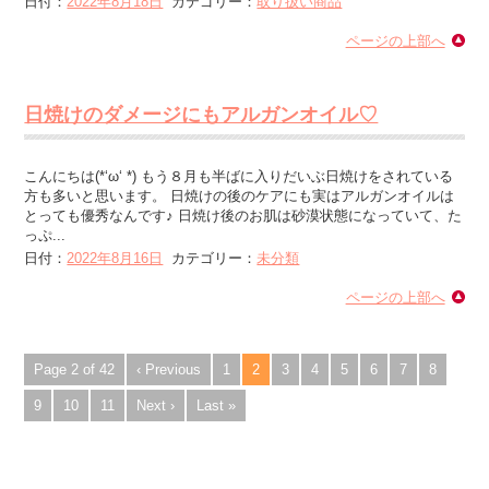
日付：
2022年8月18日
カテゴリー：
取り扱い商品
ページの上部へ
日焼けのダメージにもアルガンオイル♡
こんにちは(*‘ω‘ *) もう８月も半ばに入りだいぶ日焼けをされている
方も多いと思います。 日焼けの後のケアにも実はアルガンオイルは
とっても優秀なんです♪ 日焼け後のお肌は砂漠状態になっていて、た
っぷ...
日付：
2022年8月16日
カテゴリー：
未分類
ページの上部へ
Page 2 of 42
‹ Previous
1
2
3
4
5
6
7
8
9
10
11
Next ›
Last »