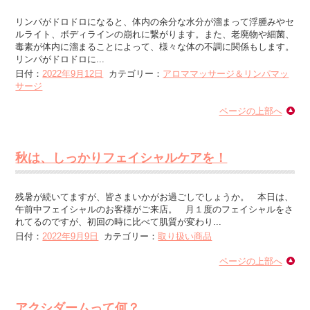
リンパがドロドロになると、体内の余分な水分が溜まって浮腫みやセ
ルライト、ボディラインの崩れに繋がります。また、老廃物や細菌、
毒素が体内に溜まることによって、様々な体の不調に関係もします。
リンパがドロドロに...
日付：
2022年9月12日
カテゴリー：
アロママッサージ＆リンパマッ
サージ
ページの上部へ
秋は、しっかりフェイシャルケアを！
残暑が続いてますが、皆さまいかがお過ごしでしょうか。 本日は、
午前中フェイシャルのお客様がご来店。 月１度のフェイシャルをさ
れてるのですが、初回の時に比べて肌質が変わり...
日付：
2022年9月9日
カテゴリー：
取り扱い商品
ページの上部へ
アクシダームって何？