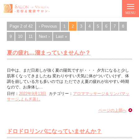
エステサロンブログ
MENU
Page 2 of 42
‹ Previous
1
2
3
4
5
6
7
8
9
10
11
Next ›
Last »
夏の疲れ…溜まっていませんか？
日中は、まだ日差しが強く夏の陽気ですが・・・ 夕方になると少し
肌寒くなってきましたね 変わりやすい天気に体がついていけず、体
調を崩している方も多いのでは ただでさえ夏の疲れが出やすい時期
なので、お身体し...
日付：
2022年9月13日
カテゴリー：
アロママッサージ＆リンパマッ
サージ
,
よもぎ蒸し
ページの上部へ
ドロドロリンパになっていませんか？