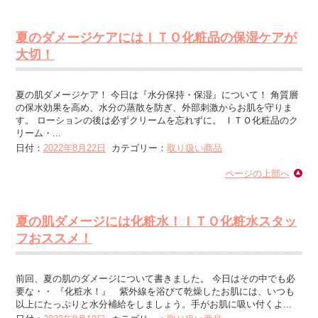
夏のダメージケアにはＩＴＯ化粧品の保湿ケアが
大切！
夏の肌ダメージケア！ 今日は『水分保持・保湿』について！ 角質層
の保水効果を高め、水分の蒸散を防ぎ、外部刺激からお肌を守りま
す。 ローションの後は必ずクリームを忘れずに。 ＩＴＯ化粧品のク
リーム・...
日付：
2022年8月22日
カテゴリー：
取り扱い商品
ページの上部へ
夏の肌ダメージには化粧水！ＩＴＯ化粧水スタッ
フおススメ！
前回、夏の肌のダメージについて書きました。 今日はその中でも必
要な・・ 『化粧水！』 紫外線を浴びて乾燥したお肌には、いつも
以上にたっぷりと水分補給をしましょう。手がお肌に吸い付くよ...