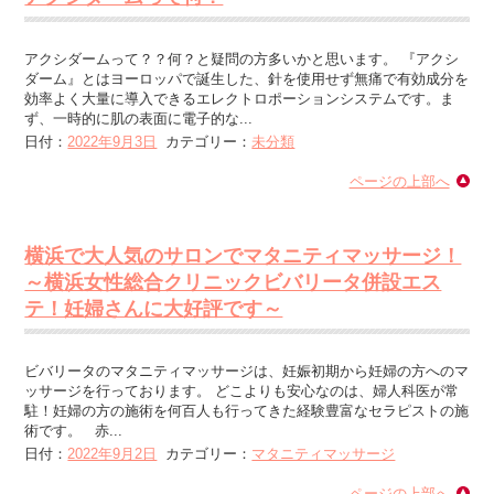
アクシダームって？？何？と疑問の方多いかと思います。 『アクシ
ダーム』とはヨーロッパで誕生した、針を使用せず無痛で有効成分を
効率よく大量に導入できるエレクトロポーションシステムです。ま
ず、一時的に肌の表面に電子的な...
日付：
2022年9月3日
カテゴリー：
未分類
ページの上部へ
横浜で大人気のサロンでマタニティマッサージ！
～横浜女性総合クリニックビバリータ併設エス
テ！妊婦さんに大好評です～
ビバリータのマタニティマッサージは、妊娠初期から妊婦の方へのマ
ッサージを行っております。 どこよりも安心なのは、婦人科医が常
駐！妊婦の方の施術を何百人も行ってきた経験豊富なセラピストの施
術です。 赤...
日付：
2022年9月2日
カテゴリー：
マタニティマッサージ
ページの上部へ