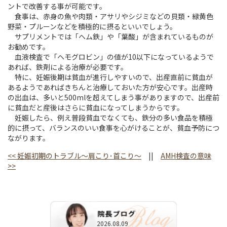
ントで改善する事が可能です。
食事は、赤身の魚や肉類・アサリやシジミなどの貝類・緑黄色
野菜・プルーンなどを積極的に摂るといいでしょう。
サプリメントでは「ヘム鉄」や「葉酸」が含まれているものが
お勧めです。
血液検査で「ヘモグロビン」の値が10以下になっているようで
あれば、鉄剤による治療が必要です。
特に、妊娠後期は貧血が進行しやすいので、出産直前に貧血が
あるようであればきちんと治療しておいた方が安心です。出産時
の出血は、多いと500mlを超えてしまう事がありますので、出産前
に貧血だと産後はさらに貧血になってしまうからです。
妊娠したら、例え普段貧血でなくても、鉄分の多い食品を積極
的に摂って、バランスのいい食事を心がけることが、貧血予防につ
ながります。
<<
妊娠初期のトラブル～肩こり･首こり～
||
AMH検査の意味
>>
2026.08.09