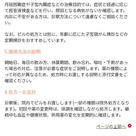
月経困難症や子宮内膜症などの治療目的では、症状と経過に応じ
て超音波検査などを行い、原因となる病気がないか確認します。
内診に不安がある方は、診察方法について遠慮なくご相談くださ
い。
なお、ピルの処方とは別に、年齢に応じた子宮頸がん検診などの
定期検診をおすすめしています。
5.服用方法の説明
開始日、毎日の飲み方、休薬期間、飲み忘れ、嘔吐・下痢があっ
た場合の対応、注意が必要な症状をご説明します。薬の種類によ
って対応が異なるため、処方時にお渡しする説明と添付文書をご
確認ください。
6.処方・お会計
診察後、院内でピルをお渡しします(一部の種類は院外処方となり
ます)。初回や薬の変更時は、体調を確認しながら処方します。継
続中も血圧や健康状態、併用薬の変化を定期的に確認します。
ページの上部へ