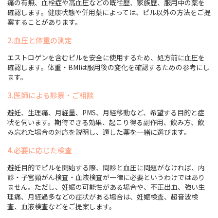
痛の有無、血栓症や高血圧などの既往歴、家族歴、服用中の薬を
確認します。健康状態や併用薬によっては、ピル以外の方法をご提
案することがあります。
2.血圧と体重の測定
エストロゲンを含むピルを安全に使用するため、処方前に血圧を
確認します。体重・BMIは服用後の変化を確認するための参考にし
ます。
3.医師による診察・ご相談
避妊、生理痛、月経量、PMS、月経移動など、希望する目的と症
状を伺います。期待できる効果、起こり得る副作用、飲み方、飲
み忘れた場合の対応を説明し、適した薬を一緒に選びます。
4.必要に応じた検査
避妊目的でピルを開始する際、問診と血圧に問題がなければ、内
診・子宮頸がん検査・血液検査が一律に必要というわけではあり
ません。ただし、妊娠の可能性がある場合や、不正出血、強い生
理痛、月経過多などの症状がある場合は、妊娠検査、超音波検
査、血液検査などをご提案します。