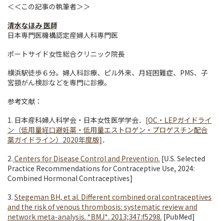
＜＜この記事の執筆者＞＞
清水なほみ 医師
日本専門医機構認定産婦人科専門医
ポートサイド女性総合クリニック院長
横浜駅徒歩６分。婦人科診療、ピル外来、月経困難症、PMS、子
宮頸がん検診などを専門に診療。
参考文献：
1. 日本産科婦人科学会・日本女性医学学会．
[OC・LEPガイドライ
ン（低用量経口避妊薬・低用量エストロゲン・プロゲスチン配合
薬ガイドライン）2020年度版]
．
2.
Centers for Disease Control and Prevention.
[U.S. Selected
Practice Recommendations for Contraceptive Use, 2024:
Combined Hormonal Contraceptives]
3.
Stegeman BH, et al. Different combined oral contraceptives
and the risk of venous thrombosis: systematic review and
network meta-analysis. *BMJ*. 2013;347:f5298.
[PubMed]