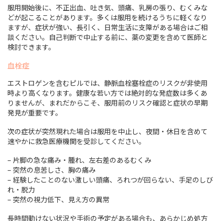
服用開始後に、不正出血、吐き気、頭痛、乳房の張り、むくみな
どが起こることがあります。多くは服用を続けるうちに軽くなり
ますが、症状が強い、長引く、日常生活に支障がある場合はご相
談ください。自己判断で中止する前に、薬の変更を含めて医師と
検討できます。
血栓症
エストロゲンを含むピルでは、静脈血栓塞栓症のリスクが非使用
時より高くなります。健康な若い方では絶対的な発症数は多くあ
りませんが、まれだからこそ、服用前のリスク確認と症状の早期
発見が重要です。
次の症状が突然現れた場合は服用を中止し、夜間・休日を含めて
速やかに救急医療機関を受診してください。
– 片脚の急な痛み・腫れ、左右差のあるむくみ
– 突然の息苦しさ、胸の痛み
– 経験したことのない激しい頭痛、ろれつが回らない、手足のしび
れ・脱力
– 突然の視力低下、見え方の異常
長時間動けない状況や手術の予定がある場合も、あらかじめ処方