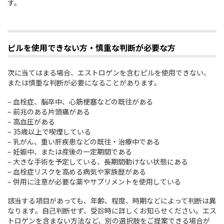
す。
ピルを使用できない方・慎重な判断が必要な方
次に当てはまる場合、エストロゲンを含むピルを使用できない、
または慎重な判断が必要になることがあります。
– 血栓症、脳卒中、心筋梗塞などの既往がある
– 前兆のある片頭痛がある
– 高血圧がある
– 35歳以上で喫煙している
– 乳がん、重い肝疾患などの既往・治療中である
– 妊娠中、または産後の一定期間である
– 大きな手術を予定している、長期間動けない状態にある
– 血栓症リスクを高める病気や家族歴がある
– 併用に注意が必要な薬やサプリメントを使用している
該当する項目があっても、年齢、程度、時期などによって判断は異
なります。自己判断せず、受診時に詳しくお知らせください。エス
トロゲンを含まない方法など、別の選択肢をご提案できる場合が