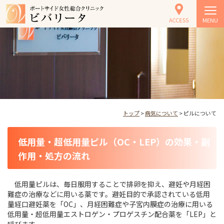
MENU
トップ
>
病気について
> ピルについて
低用量・超低用量ピル（OC・LEP）の効果・副
作用・処方の流れ
低用量ピルは、毎日服用することで排卵を抑え、避妊や月経困
難症の治療などに用いる薬です。避妊目的で承認されている低用
量経口避妊薬を「OC」、月経困難症や子宮内膜症の治療に用いる
低用量・超低用量エストロゲン・プロゲスチン配合薬を「LEP」と