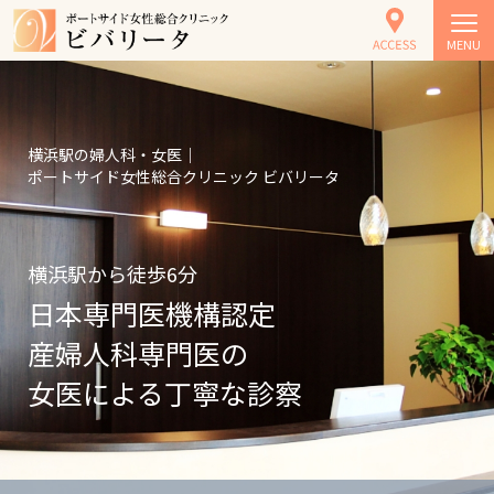
MENU
横浜駅の婦人科・女医｜
ポートサイド女性総合クリニック ビバリータ
横浜駅から徒歩6分
日本専門医機構認定
産婦人科専門医の
女医による
丁寧な診察