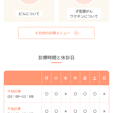
子宮頸がん
ピルについて
ワクチンについて
その他の診療メニュー
診療時間と休診日
月
火
水
木
金
土
日
午前診療
〇
〇
✕
〇
〇
〇
✕
(10：00～13：00)
午後診療
〇
〇
✕
〇
〇
〇
✕