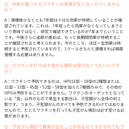
Q：何年か経ったらワクチンの効果がなくなったりしません
か？
A：接種後少なくとも7年間は十分な効果が持続していることが確
認されています。これは、7年経ったら効果がなくなってしまうと
いう意味ではなく、研究で確認できているのが7年までということ
です。今後さらに追跡が進めば、もっと長期間効果が持続するこ
とが確認されると考えられます。今のところ、ほぼ一生効果は持
続すると予測されていますので、1クールきちんと接種すれば再度
接種する必要はありません。
Q：ワクチンを打てば子宮がん検診は受けなくてもいいです
か？
A：ワクチンで予防できるのは、HPV16型・18型の2種類または、
31型・33型・45型・52型・58型を加えた7種類のみで、その他の
HPVは予防することができません。ワクチンのターゲットとなって
いる「型」以外のもので発生する割合は、子宮頚がん全体の約１
割です。つまり、子宮頸がんのすべてを予防できるわけではありま
せんので、たとえワクチンを打っても子宮がん検診は必ず受ける必
要があります。
Q：子宮がん検診で異常が出たことがあるのですがそれでもワ