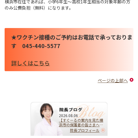
横浜市在住であれば、小学6年生～高校1年生相当の対象年齢の方
のみ公費負担（無料）になります。
★ワクチン接種のご予約はお電話で承っておりま
す 045-440-5577
詳しくはこちら
ページの上部へ
2026.08.06
【すぐーるの案内を見た横
浜市の保護者の皆さまへ】
HPVワクチンを受けるべ
院長プロフィール
き？迷ったらまず相談を｜