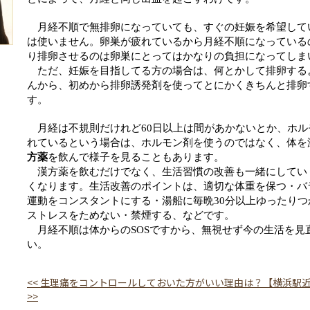
月経不順で無排卵になっていても、すぐの妊娠を希望して
は使いません。卵巣が疲れているから月経不順になっている
り排卵させるのは卵巣にとってはかなりの負担になってしま
ただ、妊娠を目指してる方の場合は、何とかして排卵する
んから、初めから排卵誘発剤を使ってとにかくきちんと排卵
す。
月経は不規則だけれど
60日以上は間があかないとか、ホ
れているという場合は、ホルモン剤を使うのではなく、体を
方薬
を飲んで様子を見ることもあります。
漢方薬を飲むだけでなく、生活習慣の改善も一緒にしてい
くなります。
生活改善のポイントは、適切な体重を保つ・バ
運動をコンスタントにする・湯船に毎晩30分以上ゆったり
ストレスをためない・禁煙する、などです。
月経不順は体からのSOSですから、無視せず今の生活を見
い。
<<
生理痛をコントロールしておいた方がいい理由は？【横浜駅
>>