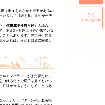
１度は出血を来させる必要があるの
補ったりして月経を起こすのが一般
お問い合わせ
た
「体重減少性無月経」
の場合
で、例え3ヶ月以上月経が来ていな
いこともあります。体重減少性無
重が戻れば、月経も自然に回復し
駅 評判いい 近く 婦人科）
ホルモンバランスがまだ保たれて
をつけるだけで様子を見てもいい
に月経が来るようになることもあ
なったというパターンや、血液検