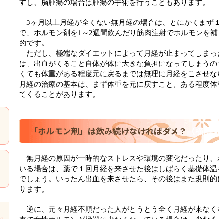
すし、脳腫瘍の場合は腫瘍の手術を行うこともあります。
3ヶ月以上月経が全くない無月経の場合は、とにかくまず
で、ホルモン剤を1～2週間飲んだり筋肉注射でホルモンを
的です
。
ただし、極端なダイエットによって月経が止まってしまっ
は、出血がくること自体が体に大きな負担になってしまうの
くても体重がある程度元に戻るまでは無理に月経をこさせな
月経の治療の基本は、まず体重を元に戻すこと。ある程度体
てくることがあります。
「ホルモン剤」は飲み続けなければダメ？
（横浜
無月経の原因が一時的なストレスや環境の変化だったり、
いる場合は、薬で１回月経を来させた後はしばらく基礎体温
でしょう。いったん出血を来させたら、その後はまた規則的
ります。
逆に、元々月経不順だった人がとうとう全く月経が来なく