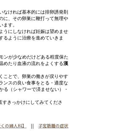
いなければ基本的には排卵誘発剤
のに、その卵巣に鞭打って無理や
います。
ようにしなければ妊娠は望めませ
するように治療を進めていきま
ルモンが少なめだけどある程度保た
温めたり血液の流れをよくする
漢
くことで、卵巣の働きが戻りやす
ランスの良い食事をとる・適度な
つかる（シャワーで済ませない）・
直すきっかけにしてみてくださ
近くの婦人科】
||
子宮筋腫の症状