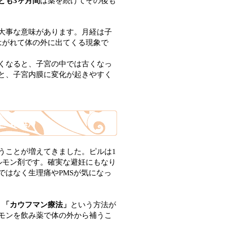
とも
3ヶ月間
は薬を続けてその後も
大事な意味があります。月経は子
はがれて体の外に出てくる現象で
くなると、子宮の中では古くなっ
と、子宮内膜に変化が起きやすく
科 横浜）
うことが増えてきました。ピルは
1
ルモン剤です。確実な避妊にもなり
ではなく生理痛やPMSが気になっ
う
「カウフマン療法」
という方法が
モンを飲み薬で体の外から補うこ