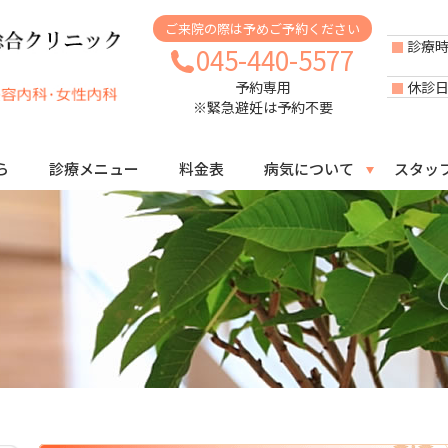
ご来院の際は予めご予約ください
診療
045-440-5577
休診
予約専用
※緊急避妊は予約不要
ら
診療メニュー
料金表
病気について
スタッ