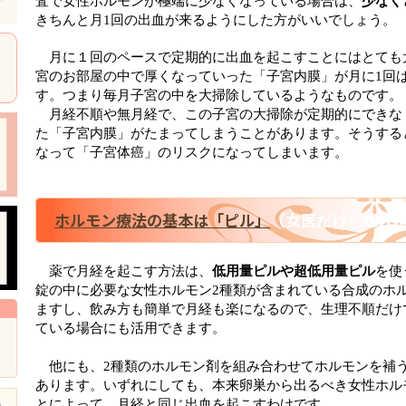
査で女性ホルモンが極端に少なくなっている場合は、
少なく
きちんと月1回の出血が来るようにした方がいいでしょう。
月に１回のペースで定期的に出血を起こすことにはとても
宮のお部屋の中で厚くなっていった「子宮内膜」が月に1回
す。つまり毎月子宮の中を大掃除しているようなものです。
月経不順や無月経で、この子宮の大掃除が定期的にできな
た「子宮内膜」がたまってしまうことがあります。そうする
なって「子宮体癌」のリスクになってしまいます。
ホルモン療法の基本は「ピル」
（女医だけ 婦人
薬で月経を起こす方法は、
低用量ピルや超低用量ピル
を使
錠の中に必要な女性ホルモン2種類が含まれている合成のホ
ますし、飲み方も簡単で月経も楽になるので、生理不順だけ
ている場合にも活用できます。
他にも、2種類のホルモン剤を組み合わせてホルモンを補
あります。いずれにしても、本来卵巣から出るべき女性ホル
とによって、月経と同じ出血を起こすわけです。