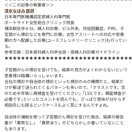
＜＜この記事の執筆者＞＞
清水なほみ 医師
日本専門医機構認定産婦人科専門医
ポートサイド女性総合クリニック院長
横浜駅徒歩６分。婦人科診療、ピル外来、月経困難症、PMS、子
宮頸がん検診などを専門に診療。女性アスリートへの対応や思春
期の方へ配慮した診療(ユースフレンドリークリニック)も行ってい
る。
参考文献：日本産科婦人科学会誌・産婦人科診療ガイドライン
★★★★★★★★★★★★★★★★★★★★★★★★★★★★★★
子宮頚がんの検診を受けても、結果の見方がよくわからないという
患者様は結構いらっしゃいます。
会社の検診や自治体の検診といった検診のみの機関だと、結果だ
けが郵送で送られてくるパターンも多いので、｢クラスⅡです。念
のため半年後に再検査を受けてください｣「LSILです。精密検査が
必要です｣といったコメントを読んでも、さっぱり意味が分からず
相談先にも困るというケースもよく耳にするんですよね。
自治体の補助を使って子宮頚がん検診を受けた場合、結果の報告
書が「異常なし」「異常あり」のどちらかしか書いていないこと
もあります。