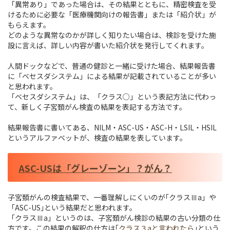
「異常あり」であった場合は、その結果とともに、精密検査を受
けるために必要な「医療機関向けの報告書」または「紹介状」が
もらえます。
どのような異常なのかが詳しく知りたい場合は、検診を受けた施
設に言えば、詳しい内容が書いた紹介状を発行してくれます。
人間ドックなどで、普通の健診と一緒に受けた場合、結果報告書
に「ベセスダシステム」による結果が記載されていることが多い
と思われます。
「ベセスダシステム」は、「クラス○」という表記方法に代わっ
て、新しく子宮頚がん検査の結果を表記する方法です。
結果報告書に書いてある、NILM・ASC-US・ASC-H・LSIL・HSIL
というアルファベットが、検査の結果を表しています。
ASC-USは「グレーゾーン」？がん？
子宮頚がんの検査結果で、一番理解しにくいのが｢クラスⅢa」や
「ASC-US｣という結果だと思われます。
「クラスⅢa」というのは、子宮頚がん検診の結果の古い分類の仕
方です。この結果の解釈の仕方は｢
クラス３aと言われたら
｣という