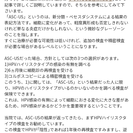
記事で詳しくご説明していますので、そちらを参考にしてみて下
さいませ。
「ASC-US」というのは、新分類・ベセスダシステムによる結果の
表記方法です。細胞に変化があって、軽度異形成も否定しきれない
けれど単なる炎症だけかもしれない、という微妙なグレーゾーン
のことを指します。
すぐに治療が必要な可能性は低いけれど、追加の検査や精密検査
が必要な場合があるレベルということになります。
ASC-USだった場合、方針としては次の3つの選択があります。
1)HPVハイリスクタイプの感染の有無を調べる
2)6ヵ月後に細胞診の再検査を受ける
3)コルポスコピーによる精密検査を受ける
このうち、1)に関しては、「ASC-US」という結果だった人に限
り、HPVのハイリスクタイプがいるのかいないのかを調べる検査が
保険でできます。
これは、HPV感染の有無によって細胞におきる変化に大きな差があ
るため、HPV感染があるかどうかを重要視するということです。
当院では、ASC-USの結果が返ってきたら、まずHPVハイリスクタ
イプの検査をお勧めしています。
この検査でHPVが｢陰性｣であれば1年後の再検査ですみますし、逆