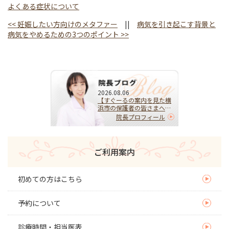
よくある症状について
<<
妊娠したい方向けのメタファー
||
病気を引き起こす背景と
病気をやめるための3つのポイント
>>
2026.08.06
【すぐーるの案内を見た横
浜市の保護者の皆さまへ】
HPVワクチンを受けるべ
院長プロフィール
き？迷ったらまず相談を｜
子宮頚がんを予防する大切
な選択
ご利用案内
初めての方はこちら
予約について
診療時間・担当医表