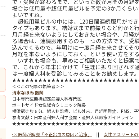
で・受験が終わるまで、といった数か月間の月経
場合は低用量や超低用量ピルを予定の3か月くらい
よいですね。
超低用量ピルの中には、120日間連続服用がで
タイプもあります。結婚式まで前撮りなど何かと行
月月経を来ないようにしておきたい場合や、月経
る場合は、連続服用するのも一つの方法です。受験
込んでくるので、年明けに一度月経を来させてそ
月経を来ないようにしておく、という使い方をす
いずれも場合も、早めにご相談いただくと提案で
で、これから年末にかけて「生理に振り回されず
は一度婦人科を受診してみることをお勧めします
★★★★★★★★★★★★★★★★★★★★★★★★★★★★★
＜＜この記事の執筆者＞＞
清水なほみ
医師
日本専門医機構認定産婦人科専門医
ポートサイド女性総合クリニック院長
横浜駅徒歩６分。婦人科診療、ピル外来、月経困難症、PMS、
参考文献：日本産科婦人科学会誌・産婦人科診療ガイドライン
★★★★★★★★★★★★★★★★★★★★★★★★★★★★★
<<
医師が解説「不正出血の原因と治療」
||
女性アスリートの