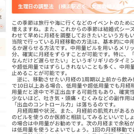
生理日の調整法 (横浜駅近く 女医の婦人科)
駅
この季節は旅行や海に行くなどのイベントのため
増えますね。また、これからの季節は結婚式シー
わせて早めに月経を調整しておきたいという方も
当院で行っている月経移動の方法は、基本的に中
るか遅らせる方法です。中用量ピルを用いるメリ
分、確実に月経をずらすことが可能です。特に、「
なんだけど遅らせたい」というギリギリのタイミ
や超低用量ではずらしきれないことも多く、中用
止めることが可能です。
逆に、移動させたい月経の1周期以上前から飲み
で10日以上ある場合、低用量や超低用量でも月経
用量だと途中で不正出血する可能性もあり、確実
少ないほど、吐き気・頭痛・むくみなどの副作用
「出血のコントロール力」は落ちるのです。
月経周期や状況、また、月経前の肌荒れがあるか
のピルを使うのか医師と相談してみるといいでし
の場合は中用量がお勧めです。次の月経まで余裕
は低用量を使うとよいでしょう。1回の月経移動で