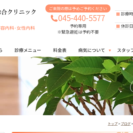
ご来院の際は予めご予約ください
診療
045-440-5577
休診
予約専用
※緊急避妊は予約不要
ら
診療メニュー
料金表
病気について
スタッ
トップ
>
ブログ