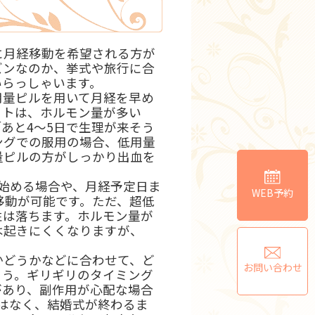
に月経移動を希望される方が
ズンなのか、挙式や旅行に合
いらっしゃいます。
用量ピルを用いて月経を早め
ットは、ホルモン量が多い
あと4～5日で生理が来そう
ングでの服用の場合、低用量
量ピルの方がしっかり出血を
始める場合や、月経予定日ま
WEB予約
移動が可能です。ただ、超低
性は落ちます。ホルモン量が
は起きにくくなりますが、
どうかなどに合わせて、ど
お問い合わせ
ょう。ギリギリのタイミング
があり、副作用が心配な場合
はなく、結婚式が終わるま