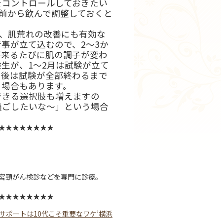
をコントロールしておきたい
前から飲んで調整しておくと
き、肌荒れの改善にも有効な
事が立て込むので、2～3か
が来るたびに肌の調子が変わ
生が、1～2月は試験が立て
の後は試験が全部終わるまで
る場合もあります。
きる選択肢も増えますの
過ごしたいな～」という場合
。
★★★★★★★★
子宮頸がん検診などを専門に診療。
★★★★★★★★
サポートは10代こそ重要なワケ’横浜