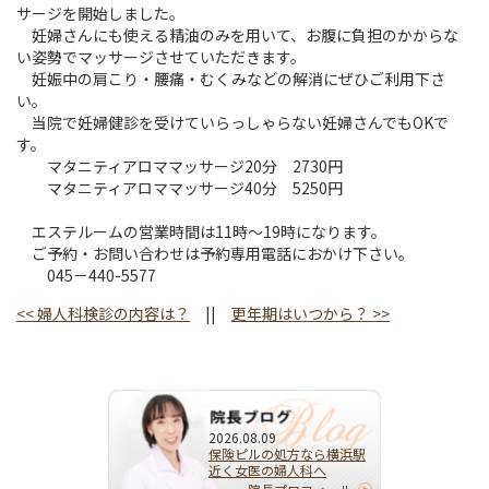
サージを開始しました。
妊婦さんにも使える精油のみを用いて、お腹に負担のかからな
い姿勢でマッサージさせていただきます。
妊娠中の肩こり・腰痛・むくみなどの解消にぜひご利用下さ
い。
当院で妊婦健診を受けていらっしゃらない妊婦さんでもOKで
す。
マタニティアロママッサージ20分 2730円
マタニティアロママッサージ40分 5250円
エステルームの営業時間は11時～19時になります。
ご予約・お問い合わせは予約専用電話におかけ下さい。
045－440-5577
<<
婦人科検診の内容は？
||
更年期はいつから？
>>
2026.08.09
保険ピルの処方なら横浜駅
近く女医の婦人科へ