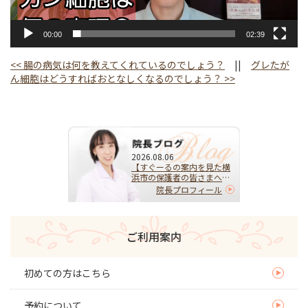
00:00
02:39
<<
腸の病気は何を教えてくれているのでしょう？
||
グレたが
ん細胞はどうすればおとなしくなるのでしょう？
>>
2026.08.06
【すぐーるの案内を見た横
浜市の保護者の皆さまへ】
HPVワクチンを受けるべ
院長プロフィール
き？迷ったらまず相談を｜
子宮頚がんを予防する大切
な選択
ご利用案内
初めての方はこちら
予約について