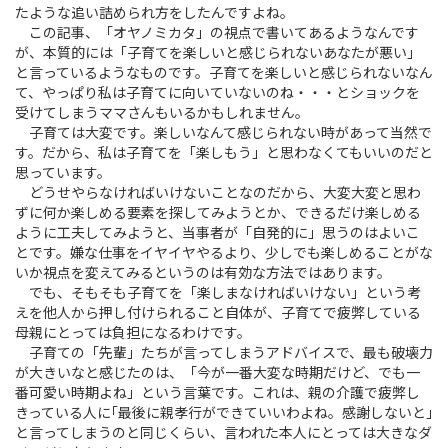
たような追い詰められ方をしたんですよね。
この記事、「オヤノミカタ」の視点で書いてあるようなんです
が、本質的には「子育てを楽しいと感じられないあなたが悪い」
と言っているようなものです。子育てを楽しいと感じられないなん
て、やっぱり私は子育てに向いていないのね・・・とショックを
受けてしまうママさんもいるかもしれません。
子育ては大変です。楽しいなんて感じられない時があって当然で
す。だから、私は子育てを「楽しもう」と思わなくてもいいのだと
思っています。
どうせやらなければいけないことなのだから、大変大変と思わ
ずに何か楽しめる要素を探してみようとか、できるだけ楽しめる
ように工夫してみようと、当事者が「自発的に」思うのはよいこ
とです。嫌な仕事をイヤイヤやるより、少しでも楽しめることがな
いか視点を変えてみるというのは有効な方法ではあります。
でも、そもそも子育てを「楽しまなければいけない」という考
えを他人から押し付けられること自体が、子育てで疲弊している
母親にとっては負担になるわけです。
子育ての「先輩」たちが言ってしまうアドバイスで、最も破壊力
が大きいなと感じたのは、「今が一番大変な時期だけど、でも一
番可愛い時期よね」という言葉です。これは、親の介護で疲弊し
きっている人に｢最後に親孝行ができていいわよね。感謝しないと｣
と言ってしまうのと同じくらい、言われた本人にとっては大きなダ