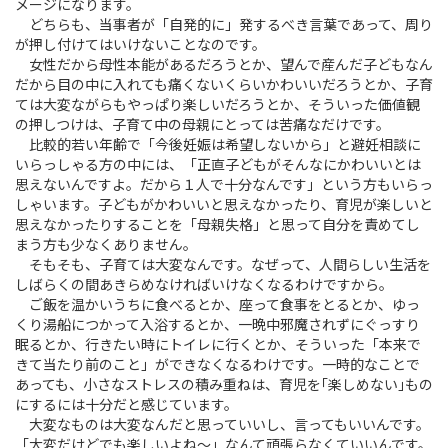
メージになります。
どちらも、当事者が「自発的に」発するべき言葉であって、周り
が押し付けてはいけないことなのです。
女性だから母性本能があるだろうとか、望んで産んだ子どもなん
だから目の中に入れても痛くないくらいかわいいだろうとか、子育
ては大変ながらもやっぱり楽しいだろうとか、そういった価値観
の押しつけは、子育て中の母親にとっては苦痛なだけです。
比較的若い年齢で「今後妊娠は希望しないから」と避妊相談に
いらっしゃる方の中には、「正直子どもがそんなにかわいいとは
思えないんですよ。だから１人で十分なんです」という方もいらっ
しゃいます。子どもがかわいいと思えなかったり、育児が楽しいと
思えなかったりすることを「母親失格」と思って自分を責めてし
まう方も少なくありません。
そもそも、子育ては大変なんです。なぜって、人間らしい生活を
しばらくの間あきらめなければいけなくなるわけですから。
ご飯を温かいうちに食べるとか、座って食事をとるとか、ゆっ
くり湯船につかって入浴するとか、一晩中邪魔されずにぐっすり
眠るとか、行きたい時にトイレに行くとか、そういった「本来で
きて当たり前のこと」ができなくなるわけです。一時的なことで
あっても、小さなストレスの積み重ねは、育児を｢楽しめない｣もの
にするには十分だと感じています。
大変なものは大変なんだと思っていいし、言ってもいいんです。
「大変だけどでも楽しいよね～」なんて頑張らなくていいんです。