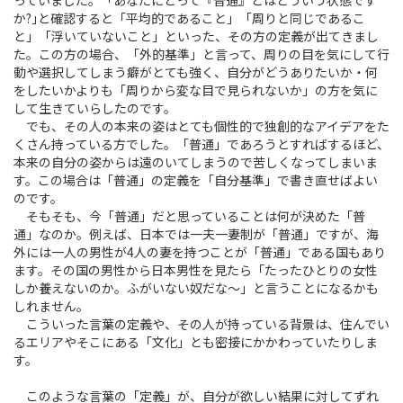
っていました。「あなたにとって『普通』とはどういう状態です
か?｣と確認すると「平均的であること」「周りと同じであるこ
と」「浮いていないこと」といった、その方の定義が出てきまし
た。この方の場合、「外的基準」と言って、周りの目を気にして行
動や選択してしまう癖がとても強く、自分がどうありたいか・何
をしたいかよりも「周りから変な目で見られないか」の方を気に
して生きていらしたのです。
でも、その人の本来の姿はとても個性的で独創的なアイデアをた
くさん持っている方でした。「普通」であろうとすればするほど、
本来の自分の姿からは遠のいてしまうので苦しくなってしまいま
す。この場合は「普通」の定義を「自分基準」で書き直せばよい
のです。
そもそも、今「普通」だと思っていることは何が決めた「普
通」なのか。例えば、日本では一夫一妻制が「普通」ですが、海
外には一人の男性が4人の妻を持つことが「普通」である国もあり
ます。その国の男性から日本男性を見たら「たったひとりの女性
しか養えないのか。ふがいない奴だな～」と言うことになるかも
しれません。
こういった言葉の定義や、その人が持っている背景は、住んでい
るエリアやそこにある「文化」とも密接にかかわっていたりしま
す。
このような言葉の「定義」が、自分が欲しい結果に対してずれ