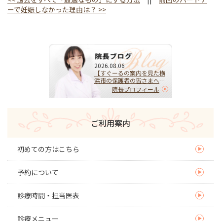
ーで妊娠しなかった理由は？
>>
2026.08.06
【すぐーるの案内を見た横
浜市の保護者の皆さまへ】
HPVワクチンを受けるべ
院長プロフィール
き？迷ったらまず相談を｜
子宮頚がんを予防する大切
な選択
ご利用案内
初めての方はこちら
予約について
診療時間・担当医表
診療メニュー