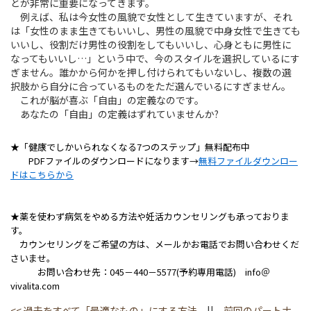
とが非常に重要になってきます。
例えば、私は今女性の風貌で女性として生きていますが、それ
は「女性のまま生きてもいいし、男性の風貌で中身女性で生きても
いいし、役割だけ男性の役割をしてもいいし、心身ともに男性に
なってもいいし…」という中で、今のスタイルを選択しているにす
ぎません。誰かから何かを押し付けられてもいないし、複数の選
択肢から自分に合っているものをただ選んでいるにすぎません。
これが脳が喜ぶ「自由」の定義なのです。
あなたの「自由」の定義はずれていませんか?
★「健康でしかいられなくなる7つのステップ」無料配布中
PDFファイルのダウンロードになります→
無料ファイルダウンロー
ドはこちらから
★薬を使わず病気をやめる方法や妊活カウンセリングも承っておりま
す。
カウンセリングをご希望の方は、メールかお電話でお問い合わせくだ
さいませ。
お問い合わせ先：045－440－5577(予約専用電話) info＠
vivalita.com
<<
過去をすべて「最適なもの」にする方法
||
前回のパートナ