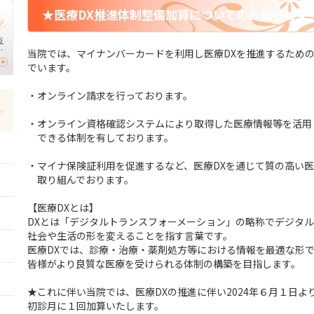
★医療DX推進体制整備加算についてのお知らせ★
お
く
当院では、マイナンバーカードを利用し医療DXを推進するため
の
でいます。
・オンライン請求を行っております。
・オンライン資格確認システムにより取得した医療情報等を活用
できる体制を有しております。
・マイナ保険証利用を促進するなど、医療DXを通じて質の高い
取り組んでおります。
【医療DXとは】
DXとは「デジタルトランスフォーメーション」の略称でデジタ
社会や生活の形を変えることを指す言葉です。
医療DXでは、診療・治療・薬剤処方等における情報を最適な形
皆様がより良質な医療を受けられる体制の構築を目指します。
★これに伴い当院では、医療DXの推進に伴い2024年６月１日よ
初診月に１回加算いたします。