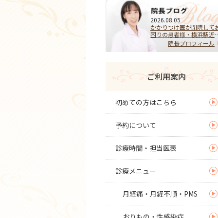
2026.08.05
かかりつけ医が閉院して
困りの患者様・横浜駅近
で女医の婦人科をお探し
院長プロフィール
方へ
ご利用案内
初めての方はこちら
予約について
診療時間・担当医表
診療メニュー
月経痛・月経不順・PMS
おりもの・性感染症