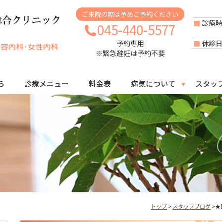
ご来院の際は予めご予約ください
診療
045-440-5577
休診
予約専用
※緊急避妊は予約不要
ら
診療メニュー
料金表
病気について
スタッ
トップ
>
スタッフブログ
>★