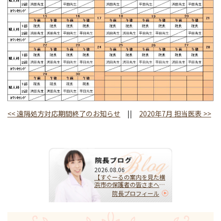
<<
遠隔処方対応期間終了のお知らせ
||
2020年7月 担当医表
>>
2026.08.06
【すぐーるの案内を見た横
浜市の保護者の皆さまへ】
HPVワクチンを受けるべ
院長プロフィール
き？迷ったらまず相談を｜
子宮頚がんを予防する大切
な選択