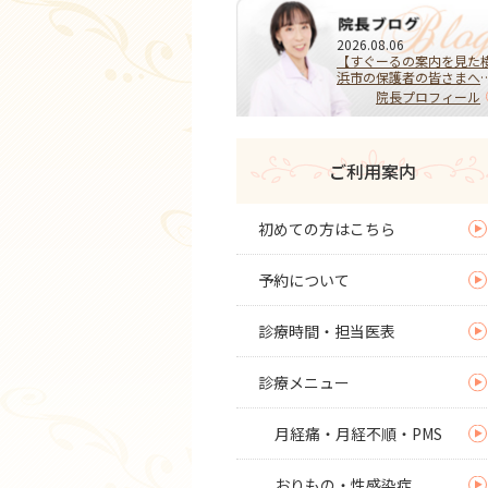
2026.08.06
【すぐーるの案内を見た
浜市の保護者の皆さまへ
HPVワクチンを受けるべ
院長プロフィール
き？迷ったらまず相談を
子宮頚がんを予防する大
な選択
ご利用案内
初めての方はこちら
予約について
診療時間・担当医表
診療メニュー
月経痛・月経不順・PMS
おりもの・性感染症