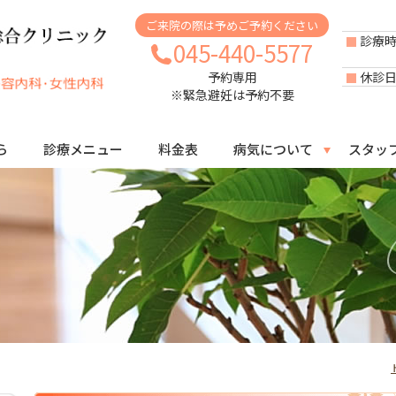
ご来院の際は予めご予約ください
診療
045-440-5577
休診
予約専用
※緊急避妊は予約不要
ら
診療メニュー
料金表
病気について
スタッ