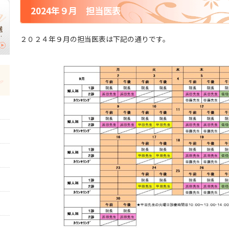
2024年９月 担当医表
横
】
２０２４年９月の担当医表は下記の通りです。
｜
切