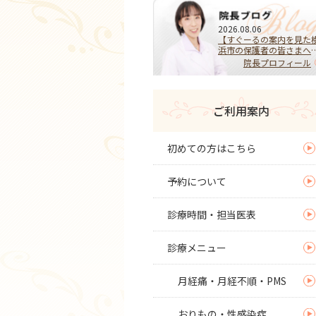
2026.08.06
【すぐーるの案内を見た
浜市の保護者の皆さまへ
HPVワクチンを受けるべ
院長プロフィール
き？迷ったらまず相談を
子宮頚がんを予防する大
な選択
ご利用案内
初めての方はこちら
予約について
診療時間・担当医表
診療メニュー
月経痛・月経不順・PMS
おりもの・性感染症