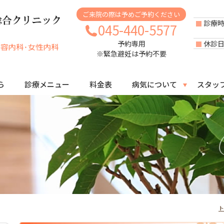
ご来院の際は予めご予約ください
診療
045-440-5577
休診
予約専用
※緊急避妊は予約不要
ら
診療メニュー
料金表
病気について
スタッ
ト