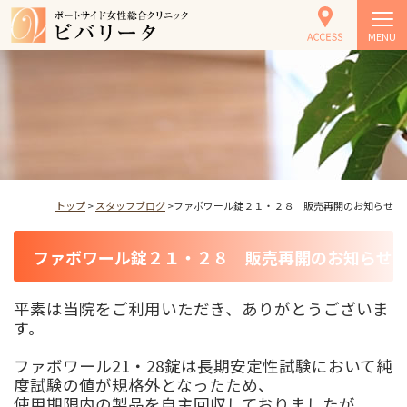
MENU
トップ
>
スタッフブログ
>ファボワール錠２１・２８ 販売再開のお知らせ
ファボワール錠２１・２８ 販売再開のお知らせ
平素は当院をご利用いただき、ありがとうございま
す。
ファボワール
21
・
28
錠は長期安定性試験において純
度試験の値が規格外となったため、
使用期限内の製品を自主回収しておりましたが、