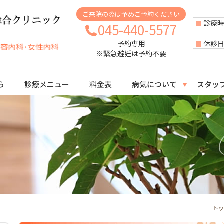
ご来院の際は予めご予約ください
診療
045-440-5577
休診
予約専用
※緊急避妊は予約不要
ら
診療メニュー
料金表
病気について
スタッ
トッ