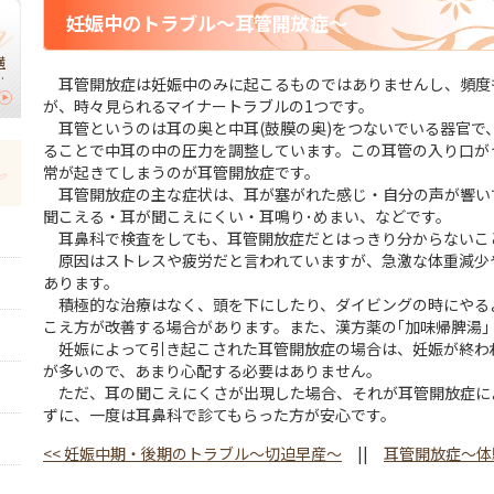
妊娠中のトラブル～耳管開放症～
横
】
耳管開放症は妊娠中のみに起こるものではありませんし、頻度
が、時々見られるマイナートラブルの1つです。
｜
耳管というのは耳の奥と中耳(鼓膜の奥)をつないでいる器官で
切
ることで中耳の中の圧力を調整しています。この耳管の入り口が
常が起きてしまうのが耳管開放症です。
耳管開放症の主な症状は、耳が塞がれた感じ・自分の声が響い
聞こえる・耳が聞こえにくい・耳鳴り･めまい、などです。
耳鼻科で検査をしても、耳管開放症だとはっきり分からないこ
原因はストレスや疲労だと言われていますが、急激な体重減少
あります。
積極的な治療はなく、頭を下にしたり、ダイビングの時にやるよ
こえ方が改善する場合があります。また、漢方薬の｢加味帰脾湯
妊娠によって引き起こされた耳管開放症の場合は、妊娠が終わ
が多いので、あまり心配する必要はありません。
ただ、耳の聞こえにくさが出現した場合、それが耳管開放症に
ずに、一度は耳鼻科で診てもらった方が安心です。
<<
妊娠中期・後期のトラブル～切迫早産～
||
耳管開放症～体