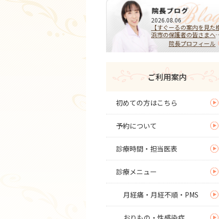
2026.08.06
【すぐーるの案内を見た
浜市の保護者の皆さまへ
HPVワクチンを受けるべ
院長プロフィール
き？迷ったらまず相談を
子宮頚がんを予防する大
な選択
ご利用案内
初めての方はこちら
予約について
診療時間・担当医表
診療メニュー
月経痛・月経不順・PMS
おりもの・性感染症