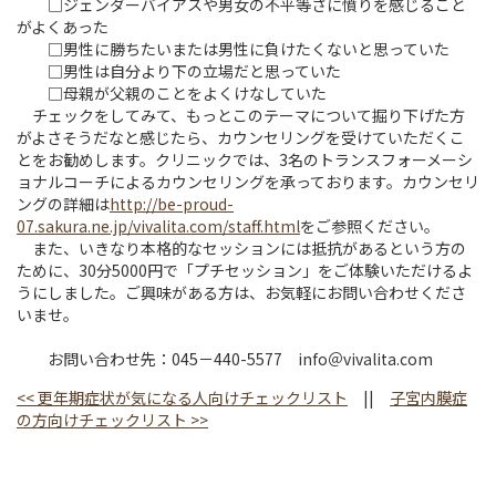
□ジェンダーバイアスや男女の不平等さに憤りを感じること
がよくあった
□男性に勝ちたいまたは男性に負けたくないと思っていた
□男性は自分より下の立場だと思っていた
□母親が父親のことをよくけなしていた
チェックをしてみて、もっとこのテーマについて掘り下げた方
がよさそうだなと感じたら、カウンセリングを受けていただくこ
とをお勧めします。クリニックでは、3名のトランスフォーメーシ
ョナルコーチによるカウンセリングを承っております。カウンセリ
ングの詳細は
http://be-proud-
07.sakura.ne.jp/vivalita.com/staff.html
をご参照ください。
また、いきなり本格的なセッションには抵抗があるという方の
ために、30分5000円で「プチセッション」をご体験いただけるよ
うにしました。ご興味がある方は、お気軽にお問い合わせくださ
いませ。
お問い合わせ先：045－440-5577 info＠vivalita.com
<<
更年期症状が気になる人向けチェックリスト
||
子宮内膜症
の方向けチェックリスト
>>