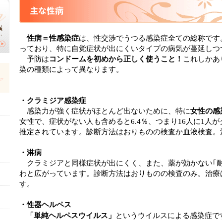
主な性病
横
】
性病＝性感染症
は、
性交渉でうつる感染症全ての総称です
っており、特に自覚症状が出にくいタイプの病気が蔓延しつ
｜
切
予防は
コンドームを初めから正しく使うこと！
これしかあ
染の種類によって異なります。
・クラミジア感染症
感染力が強く症状がほとんど出ないために、特に
女性の感
女性で、症状がない人も含めると6.4％、つまり16人に1人
推定されています。診断方法はおりものの検査か血液検査。
・淋病
クラミジアと同様症状が出にくく、また、薬が効かない｢
わと広がっています。診断方法はおりものの検査のみ。治療
す。
・性器ヘルペス
「単純ヘルペスウイルス」
というウイルスによる感染症で