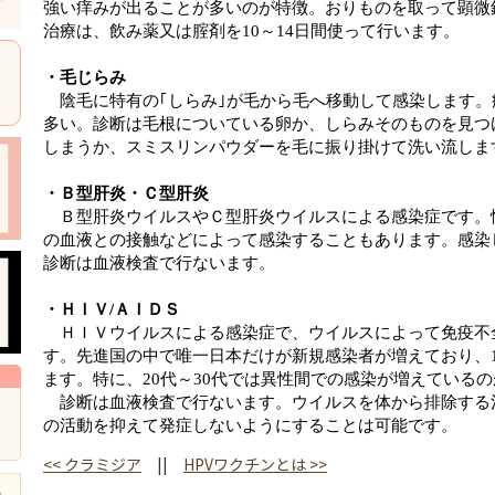
強い痒みが出ることが多いのが特徴。おりものを取って顕微
治療は、飲み薬又は腟剤を
10～14日間使って行います。
・毛じらみ
陰毛に特有の｢しらみ｣が毛から毛へ移動して感染します
多い。診断は毛根についている卵か、しらみそのものを見つ
しまうか、スミスリンパウダーを毛に振り掛けて洗い流しま
・Ｂ型肝炎・Ｃ型肝炎
Ｂ型肝炎ウイルスやＣ型肝炎ウイルスによる感染症です。
の血液との接触などによって感染することもあります。感染
診断は血液検査で行ないます。
・ＨＩＶ/ＡＩＤＳ
ＨＩＶウイルスによる感染症で、ウイルスによって免疫不全
す。先進国の中で唯一日本だけが新規感染者が増えており、1
ます。特に、20代～30代では異性間での感染が増えている
診断は血液検査で行ないます。ウイルスを体から排除する
の活動を抑えて発症しないようにすることは可能です。
<<
クラミジア
||
HPVワクチンとは
>>