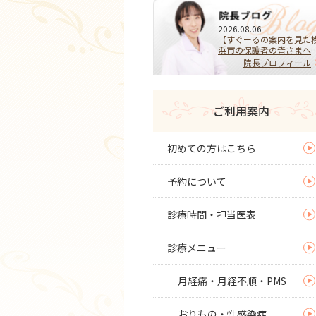
2026.08.06
【すぐーるの案内を見た
浜市の保護者の皆さまへ
HPVワクチンを受けるべ
院長プロフィール
き？迷ったらまず相談を
子宮頚がんを予防する大
な選択
ご利用案内
初めての方はこちら
予約について
診療時間・担当医表
診療メニュー
月経痛・月経不順・PMS
おりもの・性感染症