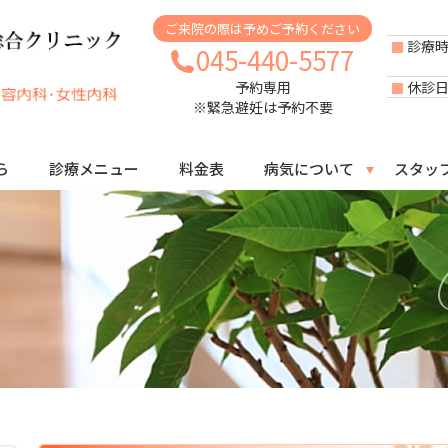
ご来院の際は予めご予約ください
診療
045-440-5577
休診
予約専用
※緊急避妊は予約不要
ら
診療メニュー
料金表
病気について
スタッ