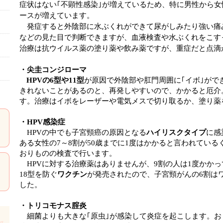
症状はない｢不顕性感染｣が増えているため、特に男性から
ースが増えています。
発症すると外陰部に水ぶくれができて尿がしみたり強い痛
などの見た目で判断できますが、血液検査や水ぶくれをこす
治療は抗ウイルス薬の塗り薬や飲み薬ですが、重症だと点滴
・尖圭コンジローマ
HPVの6型や11型
が原因で外陰部や肛門周囲に｢イボ｣がで
きれないことがあるのと、再発しやすいので、かかると厄介
す。治療はイボをレーザーや電気メスで切り取るか、塗り薬
・
HPV感染症
HPVの中でも子宮頸癌の原因となる
ハイリスクタイプ
に感
ある女性の7～8割が50歳までに1度はかかると言われてい
おりものの検査で行います。
HPVに対する治療薬はありませんが、9割の人は1度かかっ
18型を防ぐ
ワクチン
が発売されたので、子宮頸がんの6割は
した。
・トリコモナス腟炎
細菌よりも大きな｢原虫｣が感染して炎症を起こします。