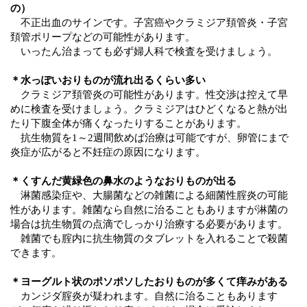
の）
不正出血のサインです。子宮癌やクラミジア頚管炎・子宮
頚管ポリープなどの可能性があります。
いったん治まっても必ず婦人科で検査を受けましょう。
＊水っぽいおりものが流れ出るくらい多い
クラミジア頚管炎の可能性があります。性交渉は控えて早
めに検査を受けましょう。
クラミジアはひどくなると熱が出
たり下腹全体が痛くなったりすることがあります。
抗生物質を
1～2週間飲めば治療は可能ですが、卵管にまで
炎症が広がると不妊症の原因になります。
＊くすんだ黄緑色の鼻水のようなおりものが出る
淋菌感染症や、大腸菌などの雑菌による細菌性腟炎の可能
性があります。
雑菌なら自然に治ることもありますが淋菌の
場合は抗生物質の点滴でしっかり治療する必要があります。
雑菌でも腟内に抗生物質のタブレットを入れることで殺菌
できます。
＊ヨーグルト状のポソポソしたおりものが多くて痒みがある
カンジダ腟炎が疑われます。
自然に治ることもあります