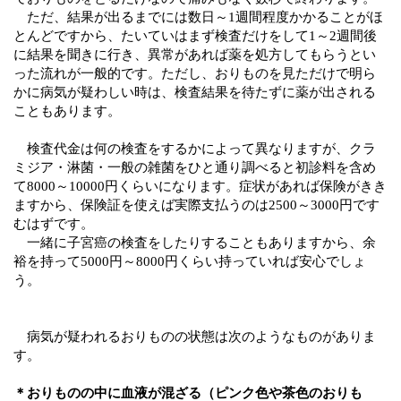
ただ、結果が出るまでには数日～
1週間程度かかることがほ
とんどですから、たいていはまず検査だけをして1～2週間後
に結果を聞きに行き、異常があれば薬を処方してもらうとい
った流れが一般的です。ただし、おりものを見ただけで明ら
かに病気が疑わしい時は、検査結果を待たずに薬が出される
こともあります。
検査代金は何の検査をするかによって異なりますが、クラ
ミジア・淋菌・一般の雑菌をひと通り調べると初診料を含め
て
8000～10000円くらいになります。症状があれば保険がきき
ますから、保険証を使えば実際支払うのは2500～3000円です
むはずです。
一緒に子宮癌の検査をしたりすることもありますから、余
裕を持って5000円～8000円くらい持っていれば安心でしょ
う。
病気が疑われるおりものの状態は次のようなものがありま
す。
＊おりものの中に血液が混ざる（ピンク色や茶色のおりも