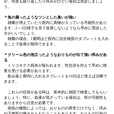
が、何度も繰り返したり痒みがひどい場合は受診しましょ
う。
＊魚の腐ったようなツンとした臭いが強い
雑菌が増えていたり腟内に異物が入っている可能性があり
ます。
2～3日様子を見て改善しないようなら早めに受診した
方がいいでしょう。
雑菌の場合、
1週間ほど腟内に抗生物質のタブレットを入れ
ることで改善が期待できます。
＊クリーム色の泡立ったようなおりものが出て強い痒みがあ
る
トリコモナス腟炎が疑われます。性交渉を控えて早めに検
査を受ける必要があります。
飲み薬と膣内に入れるタブレットを
10日ほど使えば治療で
きます。
これらの症状がある時は、基本的に病院で検査してもらい
ましょう。特に、血液が混ざっている場合は、癌の可能性も
ありますから注意が必要です。
病気の種類によっては、おりものの異常だけでなく、痒み
や下腹部の痛みをともなうこともあります。おりもの以外の