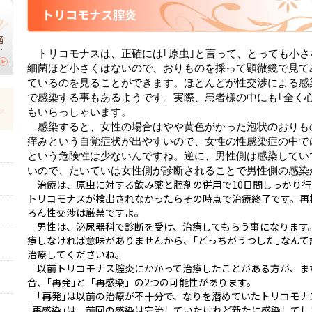
トリコモナス腟炎
横
】
トリコモナスは、正確には｢原虫｣と言って、とっても小さ
細菌ほど小さくはないので、おりものを採って顕微鏡で見て
｜
切
ているのを見ることができます。ほとんどが性交渉による感
で感染する事もあるようです。実際、患者様の中にも｢全く
もいらっしゃいます。
感染すると、女性の場合はやや黄色がかった泡状のおりも
痒みという自覚症状が出やすいので、女性の性感染症の中で
という危険性は少ないんですね。逆に、男性側は感染してい
いので、たいていは女性側が診断されることで男性側の感染
治療は、原虫に対する飲み薬と腟剤の併用で10日間しっかり行
トリコモナスが検出されなかったらその時点で治療終了です。再
ろん性交渉は厳禁ですよ。
男性は、泌尿器科で診断を受け、治療してもらう事になります。
療しなければ意味がありませんから、｢どっちがうつした｣なん
治療してくださいね。
以前トリコモナス腟炎にかかって治療したことがある方が、ま
合、｢再発｣と「再感染」の2つの可能性があります。
｢再発｣は以前の治療が不十分で、なりを潜めていたトリコモナ
｢再感染｣は、前回の感染は完治していたけれど新たに感染してし