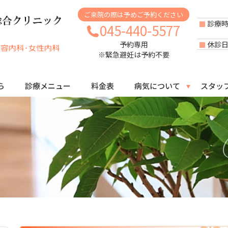
ご来院の際は予めご予約ください
診療
045-440-5577
休診
予約専用
※緊急避妊は予約不要
ら
診療メニュー
料金表
病気について
スタッ