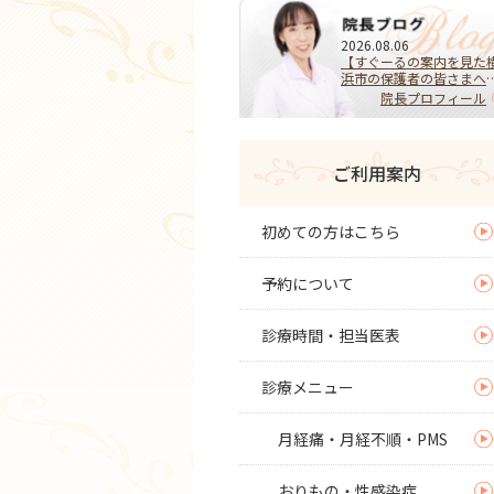
2026.08.06
【すぐーるの案内を見た
浜市の保護者の皆さまへ
HPVワクチンを受けるべ
院長プロフィール
き？迷ったらまず相談を
子宮頚がんを予防する大
な選択
ご利用案内
初めての方はこちら
予約について
診療時間・担当医表
診療メニュー
月経痛・月経不順・PMS
おりもの・性感染症