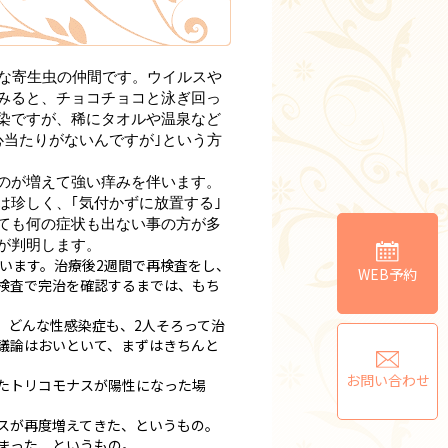
な寄生虫の仲間です。ウイルスや
みると、チョコチョコと泳ぎ回っ
染ですが、稀にタオルや温泉など
心当たりがないんですが｣という方
のが増えて強い痒みを伴います。
は珍しく、｢気付かずに放置する｣
ても何の症状も出ない事の方が多
が判明します。
います。治療後2週間で再検査をし、
WEB予約
検査で完治を確認するまでは、もち
どんな性感染症も、2人そろって治
て議論はおいといて、まずはきちんと
お問い合わせ
たトリコモナスが陽性になった場
スが再度増えてきた、というもの。
まった、というもの。