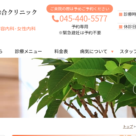
ご来院の際は予めご予約ください
診療
045-440-5577
休診
予約専用
※緊急避妊は予約不要
ら
診療メニュー
料金表
病気について
スタッ
トップ