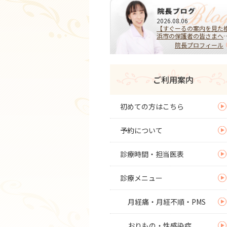
2026.08.06
【すぐーるの案内を見た
浜市の保護者の皆さまへ
HPVワクチンを受けるべ
院長プロフィール
き？迷ったらまず相談を
子宮頚がんを予防する大
な選択
ご利用案内
初めての方はこちら
予約について
診療時間・担当医表
診療メニュー
月経痛・月経不順・PMS
おりもの・性感染症