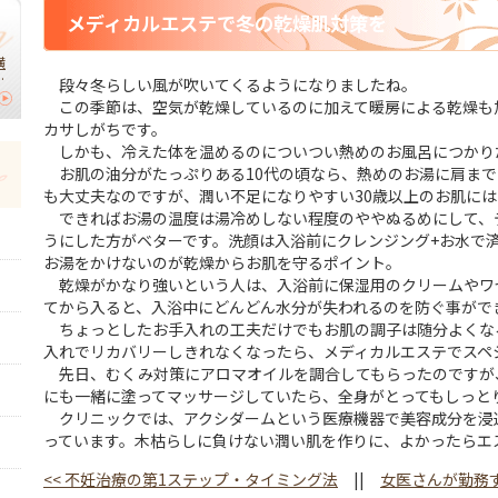
メディカルエステで冬の乾燥肌対策を
横
】
段々冬らしい風が吹いてくるようになりましたね。
この季節は、空気が乾燥しているのに加えて暖房による乾燥も
｜
カサしがちです。
切
しかも、冷えた体を温めるのについつい熱めのお風呂につかり
お肌の油分がたっぷりある10代の頃なら、熱めのお湯に肩まで
も大丈夫なのですが、潤い不足になりやすい30歳以上のお肌に
できればお湯の温度は湯冷めしない程度のややぬるめにして、
うにした方がベターです。洗顔は入浴前にクレンジング+お水で
お湯をかけないのが乾燥からお肌を守るポイント。
乾燥がかなり強いという人は、入浴前に保湿用のクリームやワ
てから入ると、入浴中にどんどん水分が失われるのを防ぐ事がで
ちょっとしたお手入れの工夫だけでもお肌の調子は随分よくな
入れでリカバリーしきれなくなったら、メディカルエステでスペ
先日、むくみ対策にアロマオイルを調合してもらったのですが
にも一緒に塗ってマッサージしていたら、全身がとってもしっと
クリニックでは、アクシダームという医療機器で美容成分を浸
っています。木枯らしに負けない潤い肌を作りに、よかったらエ
<<
不妊治療の第1ステップ・タイミング法
||
女医さんが勤務