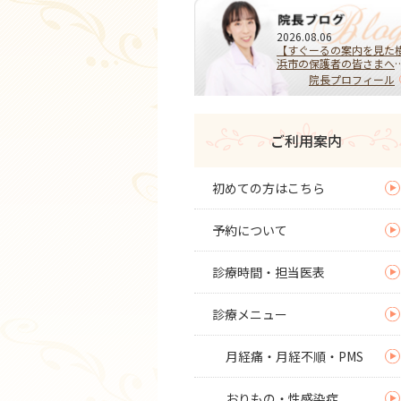
2026.08.06
【すぐーるの案内を見た
浜市の保護者の皆さまへ
HPVワクチンを受けるべ
院長プロフィール
き？迷ったらまず相談を
子宮頚がんを予防する大
な選択
ご利用案内
初めての方はこちら
予約について
診療時間・担当医表
診療メニュー
月経痛・月経不順・PMS
おりもの・性感染症