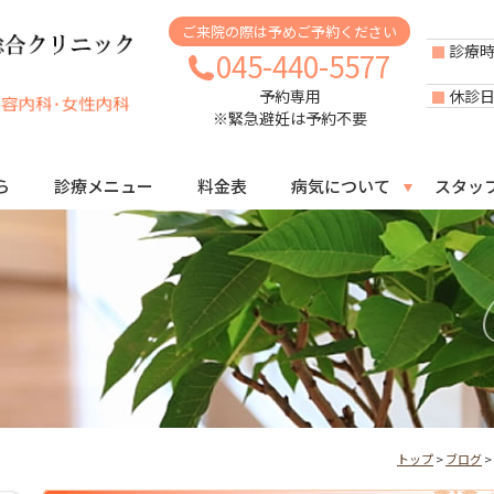
ご来院の際は予めご予約ください
診療
045-440-5577
休診
予約専用
※緊急避妊は予約不要
ら
診療メニュー
料金表
病気について
スタッ
トップ
>
ブログ
>