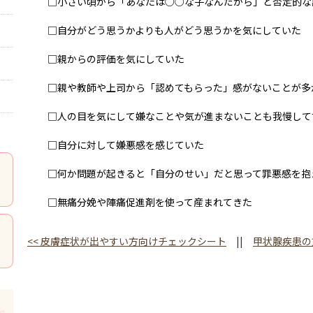
□小さい頃から「あなたは○○な子なんだから」と否定的な
□自分がどう思うかよりも人がどう思うかを気にしていた
□親からの評価を気にしていた
□親や教師や上司から「認めてもらった」感がないことが多
□人の目を気にして嫌なことや気が進まないことも我慢して
□自分に対して嫌悪感を感じていた
□何か問題が起きると「自分のせい」だと思って罪悪感を抱
□無痛分娩や陣痛促進剤を使って産まれてきた
<<
皮膚症状が出やすい方向けチェックシート
||
甲状腺疾患の