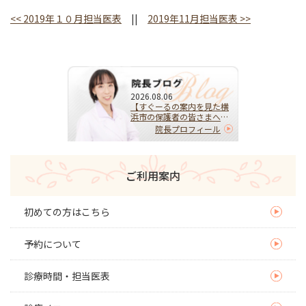
<<
2019年１０月担当医表
||
2019年11月担当医表
>>
2026.08.06
【すぐーるの案内を見た横
浜市の保護者の皆さまへ】
HPVワクチンを受けるべ
院長プロフィール
き？迷ったらまず相談を｜
子宮頚がんを予防する大切
な選択
ご利用案内
初めての方はこちら
予約について
診療時間・担当医表