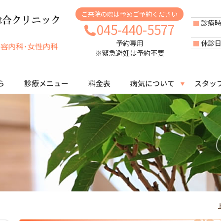
ご来院の際は予めご予約ください
診療
045-440-5577
休診
予約専用
※緊急避妊は予約不要
ら
診療メニュー
料金表
病気について
スタッ