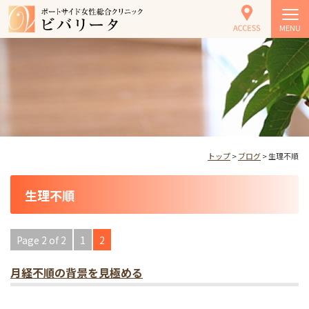
MENU
トップ
>
ブログ
> 生理不順
生理不順
Page 2 of 2
1
2
月経不順の背景を見極める