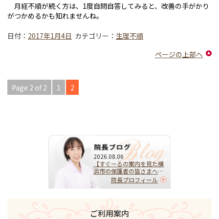
月経不順が続く方は、
1
度自問自答してみると、改善の手がかり
がつかめるかも知れませんね
。
日付：
2017年1月4日
カテゴリー：
生理不順
ページの上部へ
Page 2 of 2
1
2
2026.08.06
【すぐーるの案内を見た横
浜市の保護者の皆さまへ】
HPVワクチンを受けるべ
院長プロフィール
き？迷ったらまず相談を｜
子宮頚がんを予防する大切
な選択
ご利用案内