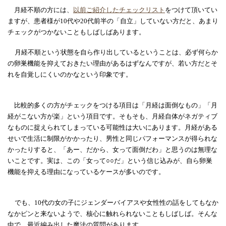
月経不順の方には、
以前ご紹介したチェックリスト
をつけて頂いてい
ますが、患者様が
10
代や
20
代前半の「自立」していない方だと、あまり
チェックがつかないこともしばしばあります。
月経不順という状態を自ら作り出しているということは、必ず何らか
の卵巣機能を抑えておきたい理由があるはずなんですが、若い方だとそ
れを自覚しにくいのかなという印象です。
比較的多くの方がチェックをつける項目は「月経は面倒なもの」「月
経がこない方が楽」という項目です。そもそも、月経自体がネガティブ
なものに捉えられてしまっている可能性は大いにあります。月経がある
せいで生活に制限がかかったり、男性と同じパフォーマンスが得られな
かったりすると、「あー、だから、女って面倒だわ」と思うのは無理な
いことです。実は、この「女って○○だ」という信じ込みが、自ら卵巣
機能を抑える理由になっているケースが多いのです。
でも、
10
代の女の子にジェンダーバイアスや女性性の話をしてもなか
なかピンと来ないようで、核心に触れられないこともしばしば。そんな
中で、最近編み出した魔法の質問があります。