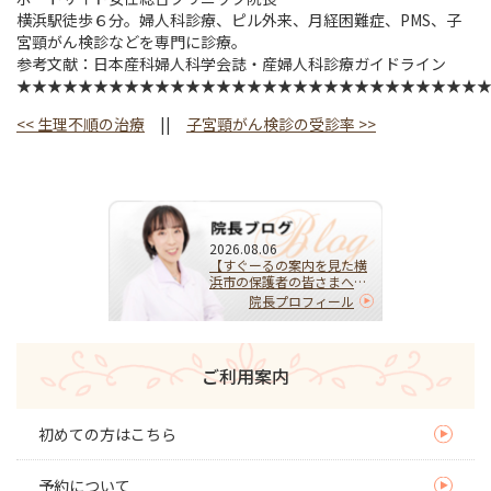
横浜駅徒歩６分。婦人科診療、ピル外来、月経困難症、PMS、子
宮頸がん検診などを専門に診療。
参考文献：日本産科婦人科学会誌・産婦人科診療ガイドライン
★★★★★★★★★★★★★★★★★★★★★★★★★★★★★★
<<
生理不順の治療
||
子宮頸がん検診の受診率
>>
2026.08.06
【すぐーるの案内を見た横
浜市の保護者の皆さまへ】
HPVワクチンを受けるべ
院長プロフィール
き？迷ったらまず相談を｜
子宮頚がんを予防する大切
な選択
ご利用案内
初めての方はこちら
予約について