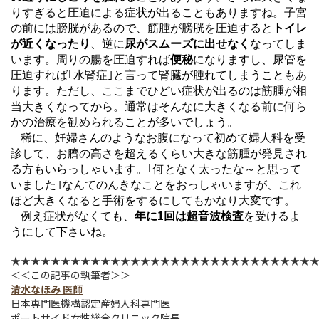
りすぎると圧迫による症状が出ることもありますね。子宮
の前には膀胱があるので、筋腫が膀胱を圧迫すると
トイレ
が近くなったり
、逆に
尿がスムーズに出せなく
なってしま
います。周りの腸を圧迫すれば
便秘
になりますし、尿管を
圧迫すれば｢水腎症｣と言って腎臓が腫れてしまうこともあ
ります。ただし、ここまでひどい症状が出るのは筋腫が相
当大きくなってから。通常はそんなに大きくなる前に何ら
かの治療を勧められることが多いでしょう。
稀に、妊婦さんのようなお腹になって初めて婦人科を受
診して、お臍の高さを超えるくらい大きな筋腫が発見され
る方もいらっしゃいます。｢何となく太ったな～と思って
いました｣なんてのんきなことをおっしゃいますが、これ
ほど大きくなると手術をするにしてもかなり大変です。
1
例え症状がなくても、
年に
回は超音波検査
を受けるよ
うにして下さいね。
★★★★★★★★★★★★★★★★★★★★★★★★★★★★★★
＜＜この記事の執筆者＞＞
清水なほみ 医師
日本専門医機構認定産婦人科専門医
ポートサイド女性総合クリニック院長