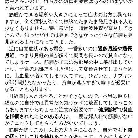
は割と多いので、何らかの遺伝的要素はあるのではないか
と言われています。
筋腫ができる場所や大きさによって症状の出方は異なり
ますが、全く症状がなくて検診でたまたま発見される人も
少なくありません。特に最近は、超音波検査が普及してき
たので、触っただけでは発見できなかった小さな筋腫も発
見されるようになってきました。
逆に自覚症状がある場合、一番多いのは
過多月経や過長
月経
、つまり月経の量が多くて期間も長いので
貧血
になっ
てしまうケース。筋腫が子宮のお部屋の中に飛び出してい
たり、子宮のお部屋を引き伸ばして変形させてしまうため
に、出血量が増えてしまうんですね。ひどいと、ナプキン
1
が
時間持たなかったり、貧血が進みすぎて輸血が必要に
なることもあります。
月経量は人と比べることができないので、本当は過多月
経なのに自分では異常だと気づかずに放置してしまうこと
もありますからちょっと注意が必要です。
健康診断で貧血
を指摘されたことのある人
は、一度は婦人科で筋腫がない
かチェックしてもらった方がいいでしょう。
筋腫が握りこぶし以上の大きさになると、自分でも
下腹
の辺りにしこりを触れる
ことがあります。さらに大きくな