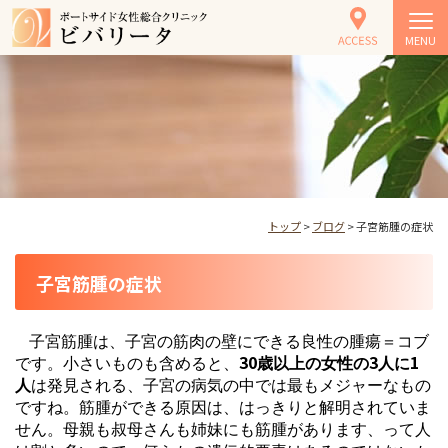
MENU
トップ
>
ブログ
> 子宮筋腫の症状
子宮筋腫の症状
子宮筋腫は、子宮の筋肉の壁にできる良性の腫瘍＝コブ
30
3
1
です。小さいものも含めると、
歳以上の女性の
人に
人
は発見される、子宮の病気の中では最もメジャーなもの
ですね。筋腫ができる原因は、はっきりと解明されていま
せん。母親も叔母さんも姉妹にも筋腫があります、って人