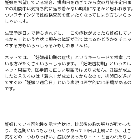
妊娠を希望している場合、排卵日を過ぎてから次の月経予定日ま
での期間中は気持ち的に落ち着かない時期になるかと思われます。
ついフライングで妊娠検査薬を使いたくなってしまう方もいらっ
しゃいます。
生理予定日まで待ちきれずに、「この症状があったら妊娠してい
るかも」という症状に現在の体調が当てはまるかどうかをチェッ
クする方もいらっしゃるかもしれませんね。
ネットでは、「妊娠超初期の症状」というキーワードで検索して
いる方がたくさんいらっしゃいます。「妊娠超初期」というのは
ネット用語で、医学的に正しい用語ではありません。妊娠が成立
したと言えるのは「着床」が成立してからなので、排卵日を過ぎ
てすぐの「妊娠２週○日」という表現は医学的には矛盾があるの
です。
妊娠している可能性を示す症状は、排卵後の胸の張りが強かった
り、高温期がいつもよりしっかりあって10日以上続いたり、吐き
気などの「つわりっぽい」症状があったり・・・と言われたりし