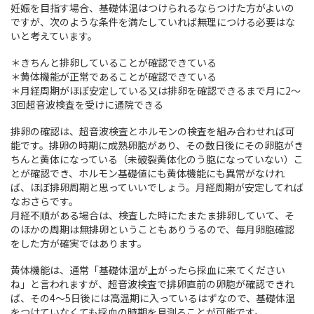
妊娠を目指す場合、基礎体温はつけられるならつけた方がよいの
ですが、次のような条件を満たしていれば無理につける必要はな
いと考えています。
＊きちんと排卵していることが確認できている
＊黄体機能が正常であることが確認できている
＊月経周期がほぼ安定している又は排卵を確認できるまで月に2～
3回超音波検査を受けに通院できる
排卵の確認は、超音波検査とホルモンの検査を組み合わせれば可
能です。排卵の時期に成熟卵胞があり、その数日後にその卵胞がき
ちんと黄体になっている（未破裂黄体化のう胞になっていない）こ
とが確認でき、ホルモン基礎値にも黄体機能にも異常がなけれ
ば、ほぼ排卵周期と思っていいでしょう。月経周期が安定してれば
なおさらです。
月経不順がある場合は、検査した時にたまたま排卵していて、そ
のほかの周期は無排卵ということもありうるので、毎月卵胞確認
をした方が確実ではあります。
黄体機能は、通常「基礎体温が上がったら採血に来てください
ね」と言われますが、超音波検査で排卵直前の卵胞が確認できれ
ば、その4～5日後には高温期に入っているはずなので、基礎体温
をつけていなくても採血の時期を見測ることが可能です。