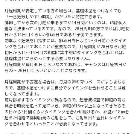
月経周期が安定している方の場合は、基礎体温をつけなくても
「一番妊娠しやすい時期」がだいたい特定できます。
排卵してから次の月経が来るまでが14日間というのは、ほぼ個人
差なく決まっているのです。なので、28日周期の方であれば月経初
日から14日目くらいが排卵日であると予測できます。
効率よく妊娠を目指すには、排卵日当日より2～3日前からタイミ
ングを合わせておくことが重要なので、月経周期が28日なら月経
初日から11～14日目の期間に集中的にタイミングを合わせれば、
基礎体温とにらめっこする必要はありません。
月経周期が毎月40日くらいなのであれば、チャンスは月経初日か
ら23～26日目くらいということになります。
月経周期が不安定な場合は、毎月の卵の育つペースがまちまちな
ので、基礎体温をつけずに自分でタイミングを合わせることは難
しくなってきます。
毎月排卵するタイミングが異なるので、超音波検査で卵胞の育ち
具合を時間を追って見ていき、卵胞が16㎜以上になってきたらそ
の日から3日間くらいタイミングを合わせ続けるか、卵胞が18㎜を
超えた段階で排卵誘発の注射をして、注射当日と翌日にタイミン
グを合わせるといったことが必要になってきます。