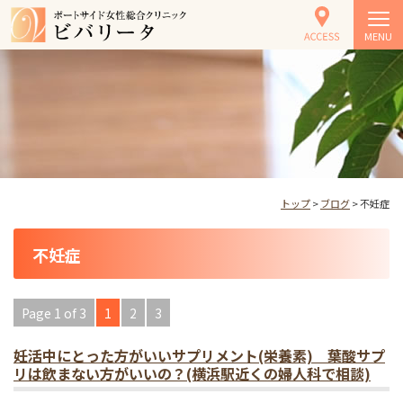
MENU
トップ
>
ブログ
> 不妊症
不妊症
Page 1 of 3
1
2
3
妊活中にとった方がいいサプリメント(栄養素) 葉酸サプ
リは飲まない方がいいの？(横浜駅近くの婦人科で相談)