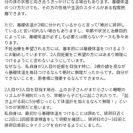
分の体の状態と向き合うきっかけになる場合もあります。基礎体温
のつけ方だけでも、その方の性格や生活のスタイルがある程度把
握できます。
ただ、基礎体温が2相に分かれているからと言って｢絶対に排卵し
ている｣と言い切れない場合もありますし、年齢や状況と治療目的
によっては、基礎体温が必ずしも必要とは限らないケースも多々あ
ります。
不妊治療を希望される方には、基本的には基礎体温をつけるよう
にお勧めしていますが、2人目妊娠をご希望の方にはあまり無理に
つけるようにと言わないようにしています。
なぜなら、私自身が2人目の妊娠を目指す時に、2歳の娘を見なが
ら基礎体温を毎日つけるなんて絶対に無理だったからです。自分が
できないことを、患者様に強要するなんてできません。
2人目や3人目を目指す場合、上のお子さんがまだ小さいと睡眠の
リズムが不規則だったり、早朝から子どもに起こされたりで、「起
き上がる前に5分感じっとして体温計を加えるなんて無理！」とい
うのが実際だと思います。
私自身は、最初から基礎体温をつけることは諦めて、排卵日近く
に2日に1回超音波検査をして卵胞を確認し、排卵日の2～3日前と
排卵日直前にタイミングを合わせるようにしました。