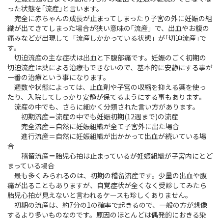
った状態を｢流産｣と言います。
完全に赤ちゃんの成長が止まってしまったり子宮の外に妊娠の組
織が出てきてしまった場合が狭い意味の｢流産」で、出血やお腹の
痛みなどが出現して「流産しかかっている状態」が｢切迫流産｣で
す。
切迫流産の主な症状は出血と下腹部痛です。妊娠のごく初期の
切迫流産は薬による治療もできないので、基本的に安静にする事が
一番の治療という事になります。
週数や状態によっては、止血剤や子宮の収縮を抑える薬を使っ
たり、入院してしっかり安静が保てるようにする事もあります。
流産の中でも、さらに細かく分類された言い方があります。
初期流産＝流産の中でも妊娠初期(12週まで)の流産
完全流産＝自然に妊娠組織が全て子宮外に出た場合
進行流産＝自然に妊娠組織が出かかって出血が続いている場
合
稽留流産＝胎児心拍は止まっているが妊娠組織が子宮内にとど
まっている場合
最も多くみられるのは、初期の稽留流産です。少量の出血や腹
痛が出ることもありますが、自覚症状が全くなく受診してみたら
胎児心拍が見えないと言われるケースも珍しくありません。
初期の流産は、約7分の1の確率で起きるので、一般の方が想像
するより多いものなのです。原因のほとんどは偶発的におきる染