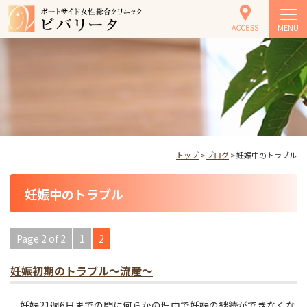
MENU
トップ
>
ブログ
> 妊娠中のトラブル
妊娠中のトラブル
Page 2 of 2
1
2
妊娠初期のトラブル～流産～
妊娠21週6日までの間に何らかの理由で妊娠の継続ができなくな