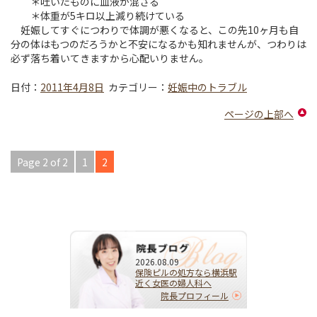
＊吐いたものに血液が混ざる
＊体重が5キロ以上減り続けている
妊娠してすぐにつわりで体調が悪くなると、この先10ヶ月も自
分の体はもつのだろうかと不安になるかも知れませんが、つわりは
必ず落ち着いてきますから心配いりません。
日付：
2011年4月8日
カテゴリー：
妊娠中のトラブル
ページの上部へ
Page 2 of 2
1
2
2026.08.09
保険ピルの処方なら横浜駅
近く女医の婦人科へ
院長プロフィール