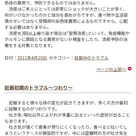
色体の異常で、予防できるものではありません。
流産はご本人にとっては非常にショックが大きいことが多く、
何がいけなかったのかと自分を責めがちですが、食べ物や生活習
慣のせいではなく受精卵の染色体異常によるものですから、心配
する必要はありません。
流産を3回以上繰り返す場合は｢習慣流産｣といって、免疫機能や
ホルモンに原因となる異常がないか検査をしたり、流産予防の治
療をする対象となります。
日付：
2011年4月10日
カテゴリー：
妊娠中のトラブル
ページの上部へ
妊娠初期のトラブル～つわり～
妊娠すると様々な体の変化が起きてきますが、多くの方が最初
に経験するのがつわりです。
吐き気･嘔吐以外によだれが多量に出るといった症状が出ること
もあります。
吐き気が強くて食事が摂りにくくなったり、食べると吐いてし
まうというケースが典型的ですが、中には空腹時の方が吐き気を