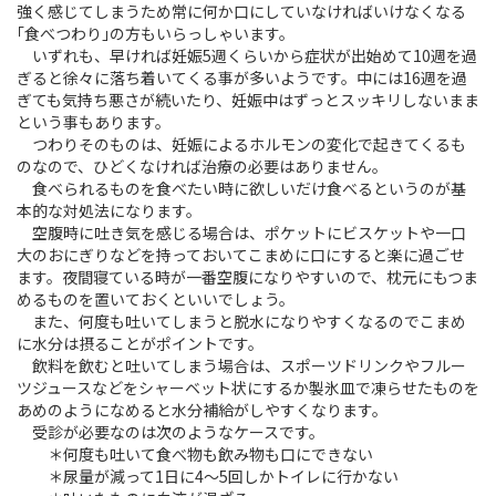
強く感じてしまうため常に何か口にしていなければいけなくなる
｢食べつわり｣の方もいらっしゃいます。
いずれも、早ければ妊娠5週くらいから症状が出始めて10週を過
ぎると徐々に落ち着いてくる事が多いようです。中には16週を過
ぎても気持ち悪さが続いたり、妊娠中はずっとスッキリしないまま
という事もあります。
つわりそのものは、妊娠によるホルモンの変化で起きてくるも
のなので、ひどくなければ治療の必要はありません。
食べられるものを食べたい時に欲しいだけ食べるというのが基
本的な対処法になります。
空腹時に吐き気を感じる場合は、ポケットにビスケットや一口
大のおにぎりなどを持っておいてこまめに口にすると楽に過ごせ
ます。夜間寝ている時が一番空腹になりやすいので、枕元にもつま
めるものを置いておくといいでしょう。
また、何度も吐いてしまうと脱水になりやすくなるのでこまめ
に水分は摂ることがポイントです。
飲料を飲むと吐いてしまう場合は、スポーツドリンクやフルー
ツジュースなどをシャーベット状にするか製氷皿で凍らせたものを
あめのようになめると水分補給がしやすくなります。
受診が必要なのは次のようなケースです。
＊何度も吐いて食べ物も飲み物も口にできない
＊尿量が減って1日に4～5回しかトイレに行かない