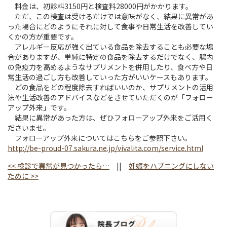
料金は、初診料3150円と検査料28000円がかかります。
ただ、この検査は受けるだけでは意味がなく、結果に異常があ
った場合にどのようにそれに対して食事や日常生活を改善してい
くかの方が重要です。
アレルギー反応が強く出ている食品を除去することも必要な場
合がありますが、単純に特定の食品を除去するだけでなく、腸内
の免疫力を高めるようなサプリメントを併用したり、食べ方や日
常生活の過ごし方も改善していった方がいいケースもあります。
どの食品をどの程度除去すればいいのか、サプリメントの活用
法や生活改善のアドバイスなどをさせていただくのが「フォロー
アップ外来」です。
結果に異常があった方は、ぜひフォローアップ外来をご活用く
ださいませ。
フォローアップ外来についてはこちらをご参照下さい。
http://be-proud-07.sakura.ne.jp/vivalita.com/service.html
<<
検診で異常が見つかったら…
||
妊娠をハプニングにしない
ために
>>