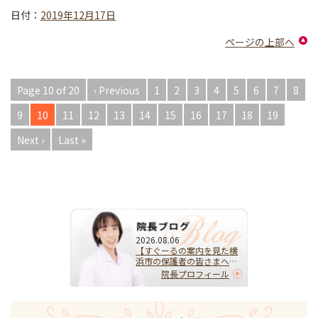
日付：
2019年12月17日
ページの上部へ
Page 10 of 20
‹ Previous
1
2
3
4
5
6
7
8
9
10
11
12
13
14
15
16
17
18
19
Next ›
Last »
2026.08.06
【すぐーるの案内を見た横
浜市の保護者の皆さまへ】
HPVワクチンを受けるべ
院長プロフィール
き？迷ったらまず相談を｜
子宮頚がんを予防する大切
な選択