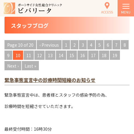
トップ
> スタッフブログ
MENU
スタッフブログ
Page 10 of 20
‹ Previous
1
2
3
4
5
6
7
8
9
10
11
12
13
14
15
16
17
18
19
Next ›
Last »
緊急事態宣言中の診療時間短縮のお知らせ
緊急事態宣言中は、患者様とスタッフの感染予防の為、
診療時間を短縮させていただきます。
最終受付時間：16時30分