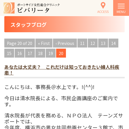
トップ
> スタッフブログ
MENU
スタッフブログ
Page 20 of 20
« First
‹ Previous
11
12
13
14
15
16
17
18
19
20
あなたは大丈夫？ これだけは知っておきたい婦人科疾
患！
こんにちは、事務長＠水上です。!(^^)!
今日は清水院長による、市民企画講座のご案内で
す。
清水院長が代表を務める、ＮＰＯ法人 テーンズサ
ポートでは、
今年度、横浜市の男女共同参画センター３館で、市