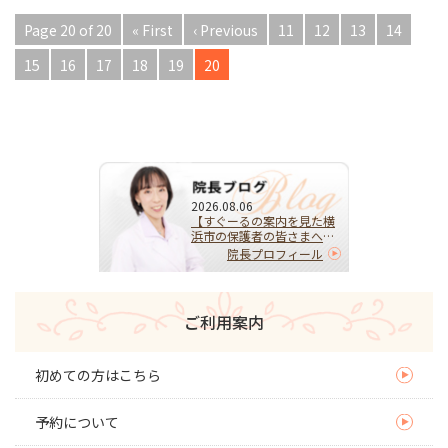
Page 20 of 20
« First
‹ Previous
11
12
13
14
15
16
17
18
19
20
2026.08.06
【すぐーるの案内を見た横
浜市の保護者の皆さまへ】
HPVワクチンを受けるべ
院長プロフィール
き？迷ったらまず相談を｜
子宮頚がんを予防する大切
な選択
ご利用案内
初めての方はこちら
予約について