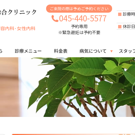
ご来院の際は予めご予約ください
診療
045-440-5577
休診
予約専用
※緊急避妊は予約不要
ら
診療メニュー
料金表
病気について
スタッ