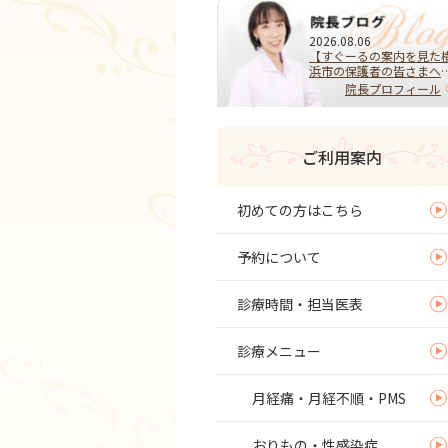
2026.08.06
【すぐーるの案内を見た
浜市の保護者の皆さまへ
HPVワクチンを受けるべ
院長プロフィール
き？迷ったらまず相談を
子宮頚がんを予防する大
な選択
ご利用案内
初めての方はこちら
予約について
診療時間・担当医表
診療メニュー
月経痛・月経不順・PMS
おりもの・性感染症