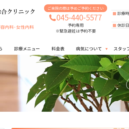
ご来院の際は予めご予約ください
診療
045-440-5577
休診
予約専用
※緊急避妊は予約不要
ら
診療メニュー
料金表
病気について
スタッ