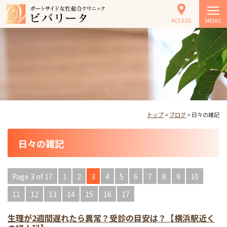
MENU
トップ
>
ブログ
> 日々の雑記
日々の雑記
Page 3 of 17
1
2
3
4
5
6
7
8
9
10
11
12
13
14
15
16
17
生理が2週間遅れたら異常？受診の目安は？【横浜駅近く