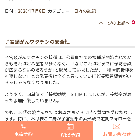
日付：
2026年7月8日
カテゴリー：
日々の雑記
ページの上部へ
子宮頸がんワクチンの安全性
子宮頸がんワクチンの接種は、公費負担での接種が開始されてか
らもそれほど希望者が多くなく、「なぜこれほどまでに予防意識
が広まらないのだろうか｣と懸念していましたが、「積極的接種を
推奨しない」との発表後は全くと言っていいほど接種希望者がい
らっしゃらなくなりました。
ようやく、国単位で「接種勧奨」を再開しましたが、接種率が思
ったよ理回復していません。
でも、10代の娘さんを持つお母さまからは時々質問を受けたりし
ます。特に、お母様ご自身が子宮頸部の異形成で定期フォローを
受けていらしたりすると、「娘には同じ思いをさせたくない」と
いうお気持ちもあるようです。ワクチン接種を受けさせたいけれ
電話予約
お問い合わせ
WEB予約
ど、メディアの報道を見ていると怖くなるという意見が多いため、