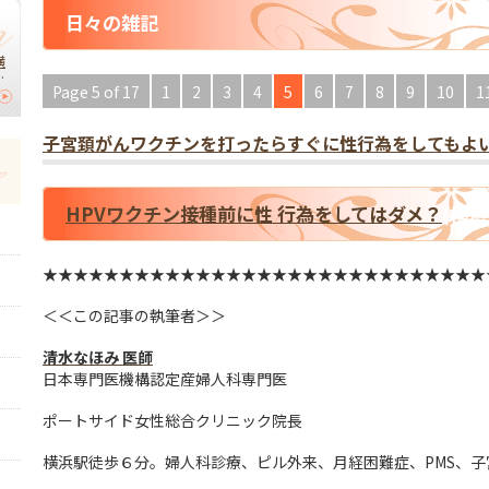
日々の雑記
横
】
Page 5 of 17
1
2
3
4
5
6
7
8
9
10
1
｜
切
子宮頚がんワクチンを打ったらすぐに性行為をしてもよい
HPVワクチン接種前に性 行為をしてはダメ？
(横
★★★★★★★★★★★★★★★★★★★★★★★★★★★★★
＜＜この記事の執筆者＞＞
清水なほみ 医師
日本専門医機構認定産婦人科専門医
ポートサイド女性総合クリニック院長
横浜駅徒歩６分。婦人科診療、ピル外来、月経困難症、PMS、