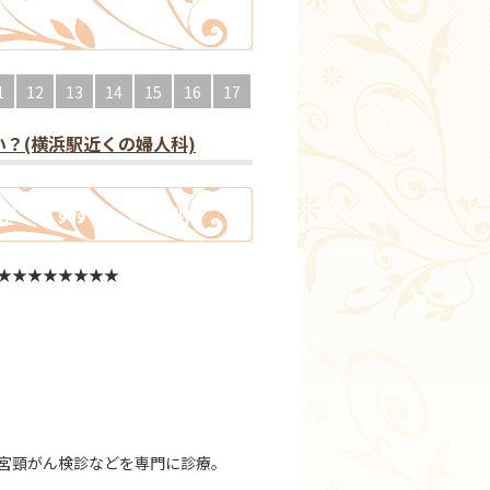
1
12
13
14
15
16
17
？(横浜駅近くの婦人科)
浜市 おすすめ 婦人科)
★★★★★★★★
子宮頸がん検診などを専門に診療。