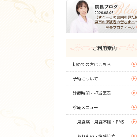
2026.08.06
【すぐーるの案内を見た
浜市の保護者の皆さまへ
HPVワクチンを受けるべ
院長プロフィール
き？迷ったらまず相談を
子宮頚がんを予防する大
な選択
ご利用案内
初めての方はこちら
予約について
診療時間・担当医表
診療メニュー
月経痛・月経不順・PMS
おりもの・性感染症