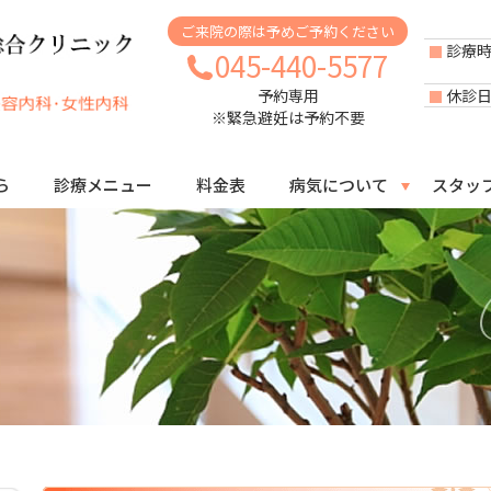
ご来院の際は予めご予約ください
診療
045-440-5577
休診
予約専用
※緊急避妊は予約不要
ら
診療メニュー
料金表
病気について
スタッ