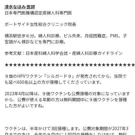
清水なほみ 医師
日本専門医機構認定産婦人科専門医
ポートサイド女性総合クリニック院長
横浜駅徒歩６分。婦人科診療、ピル外来、月経困難症、PMS、子
宮頸がん検診などを専門に診療。
参考文献：日本産科婦人科学会誌・産婦人科診療ガイドライン
★★★★★★★★★★★★★★★★★★★★★★★★★★★★★★
９価のHPVワクチン「シルガード９」が発売されてから、当院で
も延べ600名以上の方が接種してくださっています。
2023年4月以降は、９価ワクチンも公費接種の対象になっています
から、公費が使える年齢の方は無料期間中に９価ワクチンを接種
した方がよいですね。
ワクチンは、半年かけて3回接種します。公費対象期限が2027年3
月までの方は、今年の９月中に１回目の接種をしなければ、無料