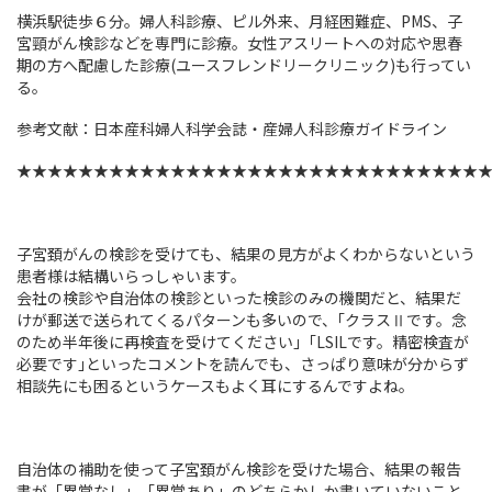
横浜駅徒歩６分。婦人科診療、ピル外来、月経困難症、PMS、子
宮頸がん検診などを専門に診療。女性アスリートへの対応や思春
期の方へ配慮した診療(ユースフレンドリークリニック)も行ってい
る。
参考文献：日本産科婦人科学会誌・産婦人科診療ガイドライン
★★★★★★★★★★★★★★★★★★★★★★★★★★★★★★
子宮頚がんの検診を受けても、結果の見方がよくわからないという
患者様は結構いらっしゃいます。
会社の検診や自治体の検診といった検診のみの機関だと、結果だ
けが郵送で送られてくるパターンも多いので、｢クラスⅡです。念
のため半年後に再検査を受けてください｣「LSILです。精密検査が
必要です｣といったコメントを読んでも、さっぱり意味が分からず
相談先にも困るというケースもよく耳にするんですよね。
自治体の補助を使って子宮頚がん検診を受けた場合、結果の報告
書が「異常なし」「異常あり」のどちらかしか書いていないこと