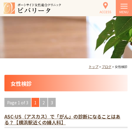
MENU
トップ
>
ブログ
> 女性検診
女性検診
Page 1 of 3
1
2
3
ASC-US（アスカス）で「がん」の診断になることはあ
る？【横浜駅近くの婦人科】